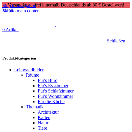
Versandkostenfrei innerhalb Deutschlands ab 80 € Bestellwert!
Skip to navigation
Menü
Skip to main content
0
Artikel
Schließen
Produkt-Kategorien
Leinwandbilder
Räume
Für's Büro
Für's Esszimmer
Für's Schlafzimmer
Für's Wohnzimmer
Für die Küche
Thematik
Architektur
Karten
Natur
Tiere