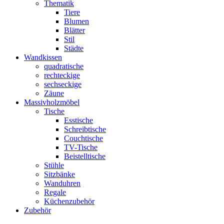
Thematik
Tiere
Blumen
Blätter
Stil
Städte
Wandkissen
quadratische
rechteckige
sechseckige
Zäune
Massivholzmöbel
Tische
Esstische
Schreibtische
Couchtische
TV-Tische
Beistelltische
Stühle
Sitzbänke
Wanduhren
Regale
Küchenzubehör
Zubehör