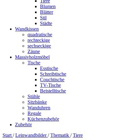
Tiere
Blumen
Blätter
Stil
Städte
Wandkissen
quadratische
rechteckige
sechseckige
Zäune
Massivholzmöbel
Tische
Esstische
Schreibtische
Couchtische
TV-Tische
Beistelltische
Stühle
Sitzbänke
Wanduhren
Regale
Küchenzubehör
Zubehör
Start
/
Leinwandbilder
/
Thematik
/
Tiere