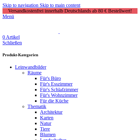
Skip to navigation
Skip to main content
Versandkostenfrei innerhalb Deutschlands ab 80 € Bestellwert!
Menü
0
Artikel
Schließen
Produkt-Kategorien
Leinwandbilder
Räume
Für's Büro
Für's Esszimmer
Für's Schlafzimmer
Für's Wohnzimmer
Für die Küche
Thematik
Architektur
Karten
Natur
Tiere
Blumen