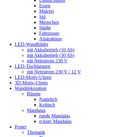
Landschaften
Essen
Malerei
Stil
Menschen
Städte
Fahrzeuge
Abstraktion
LED-Wandbilder
mit Akkubetrieb (10 Ah)
mit Akkubetrieb (30 Ah)
mit Netzstrom 230 V
LED-Tischlampen
mit Netzstrom 230 V / 12 V
LED-Motiv-Uhren
3D-Motiv-Uhren
Wanddekoration
Bäume
Natürlich
Keltisch
Mandalas
runde Mandalas
eckige Mandalas
Poster
Thematik