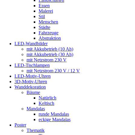
Landschaften
Essen
Malerei
Stil
Menschen
Städte
Fahrzeuge
Abstraktion
LED-Wandbilder
mit Akkubetrieb (10 Ah)
mit Akkubetrieb (30 Ah)
mit Netzstrom 230 V
LED-Tischlampen
mit Netzstrom 230 V / 12 V
LED-Motiv-Uhren
3D-Motiv-Uhren
Wanddekoration
Bäume
Natürlich
Keltisch
Mandalas
runde Mandalas
eckige Mandalas
Poster
Thematik