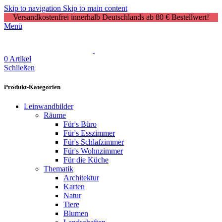
Skip to navigation
Skip to main content
Versandkostenfrei innerhalb Deutschlands ab 80 € Bestellwert!
Menü
0
Artikel
Schließen
Produkt-Kategorien
Leinwandbilder
Räume
Für's Büro
Für's Esszimmer
Für's Schlafzimmer
Für's Wohnzimmer
Für die Küche
Thematik
Architektur
Karten
Natur
Tiere
Blumen