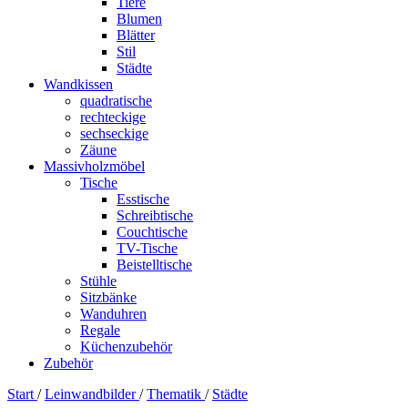
Tiere
Blumen
Blätter
Stil
Städte
Wandkissen
quadratische
rechteckige
sechseckige
Zäune
Massivholzmöbel
Tische
Esstische
Schreibtische
Couchtische
TV-Tische
Beistelltische
Stühle
Sitzbänke
Wanduhren
Regale
Küchenzubehör
Zubehör
Start
/
Leinwandbilder
/
Thematik
/
Städte