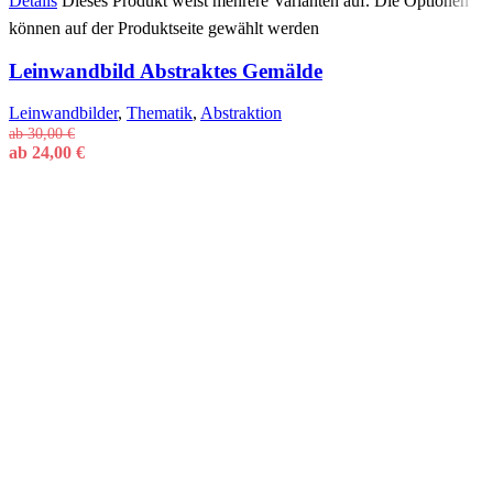
Details
Dieses Produkt weist mehrere Varianten auf. Die Optionen
können auf der Produktseite gewählt werden
Leinwandbild Abstraktes Gemälde
Leinwandbilder
,
Thematik
,
Abstraktion
ab
30,00
€
ab
24,00
€