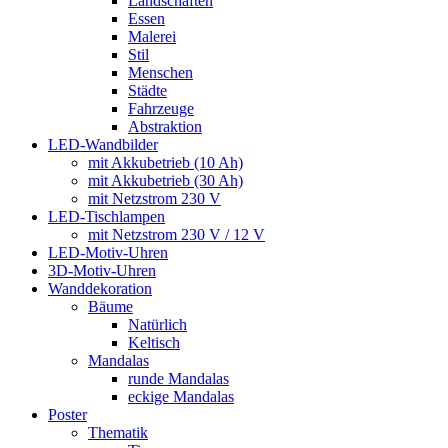
Landschaften
Essen
Malerei
Stil
Menschen
Städte
Fahrzeuge
Abstraktion
LED-Wandbilder
mit Akkubetrieb (10 Ah)
mit Akkubetrieb (30 Ah)
mit Netzstrom 230 V
LED-Tischlampen
mit Netzstrom 230 V / 12 V
LED-Motiv-Uhren
3D-Motiv-Uhren
Wanddekoration
Bäume
Natürlich
Keltisch
Mandalas
runde Mandalas
eckige Mandalas
Poster
Thematik