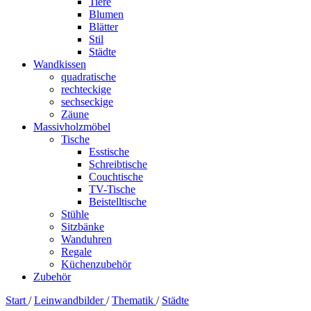
Tiere
Blumen
Blätter
Stil
Städte
Wandkissen
quadratische
rechteckige
sechseckige
Zäune
Massivholzmöbel
Tische
Esstische
Schreibtische
Couchtische
TV-Tische
Beistelltische
Stühle
Sitzbänke
Wanduhren
Regale
Küchenzubehör
Zubehör
Start
/
Leinwandbilder
/
Thematik
/
Städte