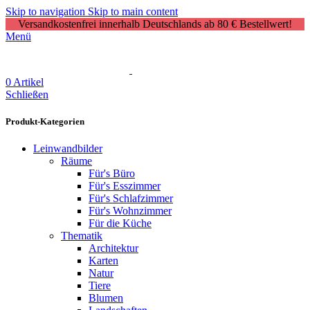
Skip to navigation
Skip to main content
Versandkostenfrei innerhalb Deutschlands ab 80 € Bestellwert!
Menü
0
Artikel
Schließen
Produkt-Kategorien
Leinwandbilder
Räume
Für's Büro
Für's Esszimmer
Für's Schlafzimmer
Für's Wohnzimmer
Für die Küche
Thematik
Architektur
Karten
Natur
Tiere
Blumen