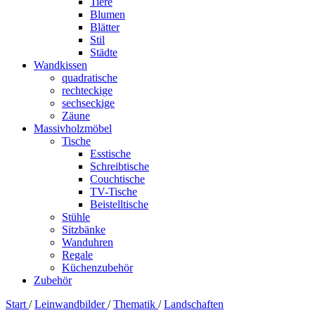
Tiere
Blumen
Blätter
Stil
Städte
Wandkissen
quadratische
rechteckige
sechseckige
Zäune
Massivholzmöbel
Tische
Esstische
Schreibtische
Couchtische
TV-Tische
Beistelltische
Stühle
Sitzbänke
Wanduhren
Regale
Küchenzubehör
Zubehör
Start
/
Leinwandbilder
/
Thematik
/
Landschaften