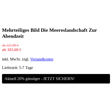
Mehrteiliges Bild Die Meereslandschaft Zur
Abendzeit
ab
127,00
€
ab
101,60
€
inkl. MwSt.
zzgl.
Versandkosten
Lieferzeit:
5-7 Tage
Aktuell 20% günstiger - JETZT SICHERN!