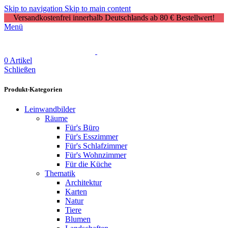
Skip to navigation
Skip to main content
Versandkostenfrei innerhalb Deutschlands ab 80 € Bestellwert!
Menü
0
Artikel
Schließen
Produkt-Kategorien
Leinwandbilder
Räume
Für's Büro
Für's Esszimmer
Für's Schlafzimmer
Für's Wohnzimmer
Für die Küche
Thematik
Architektur
Karten
Natur
Tiere
Blumen