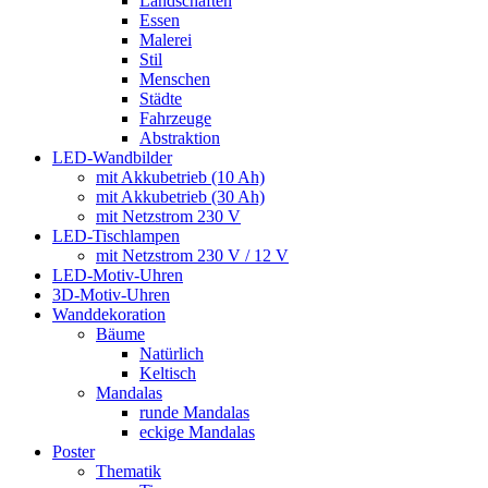
Landschaften
Essen
Malerei
Stil
Menschen
Städte
Fahrzeuge
Abstraktion
LED-Wandbilder
mit Akkubetrieb (10 Ah)
mit Akkubetrieb (30 Ah)
mit Netzstrom 230 V
LED-Tischlampen
mit Netzstrom 230 V / 12 V
LED-Motiv-Uhren
3D-Motiv-Uhren
Wanddekoration
Bäume
Natürlich
Keltisch
Mandalas
runde Mandalas
eckige Mandalas
Poster
Thematik