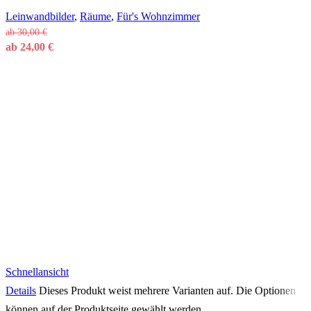
Leinwandbilder
,
Räume
,
Für's Wohnzimmer
ab
30,00
€
ab
24,00
€
Schnellansicht
Details
Dieses Produkt weist mehrere Varianten auf. Die Optionen
können auf der Produktseite gewählt werden