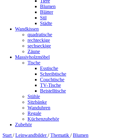
Tiere
Blumen
Blätter
Stil
Städte
Wandkissen
quadratische
rechteckige
sechseckige
Zäune
Massivholzmöbel
Tische
Esstische
Schreibtische
Couchtische
TV-Tische
Beistelltische
Stühle
Sitzbänke
Wanduhren
Regale
Küchenzubehör
Zubehör
Start
/
Leinwandbilder
/
Thematik
/
Blumen