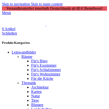
Skip to navigation
Skip to main content
Versandkostenfrei innerhalb Deutschlands ab 80 € Bestellwert!
Menü
0
Artikel
Schließen
Produkt-Kategorien
Leinwandbilder
Räume
Für's Büro
Für's Esszimmer
Für's Schlafzimmer
Für's Wohnzimmer
Für die Küche
Thematik
Architektur
Karten
Natur
Tiere
Blumen