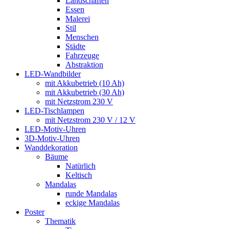
Landschaften
Essen
Malerei
Stil
Menschen
Städte
Fahrzeuge
Abstraktion
LED-Wandbilder
mit Akkubetrieb (10 Ah)
mit Akkubetrieb (30 Ah)
mit Netzstrom 230 V
LED-Tischlampen
mit Netzstrom 230 V / 12 V
LED-Motiv-Uhren
3D-Motiv-Uhren
Wanddekoration
Bäume
Natürlich
Keltisch
Mandalas
runde Mandalas
eckige Mandalas
Poster
Thematik