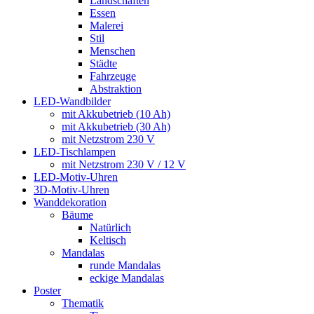
Landschaften
Essen
Malerei
Stil
Menschen
Städte
Fahrzeuge
Abstraktion
LED-Wandbilder
mit Akkubetrieb (10 Ah)
mit Akkubetrieb (30 Ah)
mit Netzstrom 230 V
LED-Tischlampen
mit Netzstrom 230 V / 12 V
LED-Motiv-Uhren
3D-Motiv-Uhren
Wanddekoration
Bäume
Natürlich
Keltisch
Mandalas
runde Mandalas
eckige Mandalas
Poster
Thematik