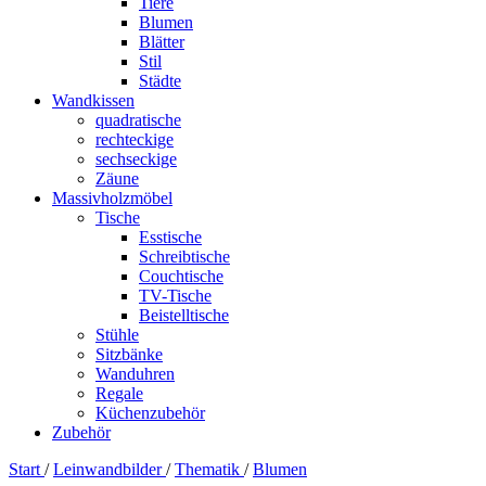
Tiere
Blumen
Blätter
Stil
Städte
Wandkissen
quadratische
rechteckige
sechseckige
Zäune
Massivholzmöbel
Tische
Esstische
Schreibtische
Couchtische
TV-Tische
Beistelltische
Stühle
Sitzbänke
Wanduhren
Regale
Küchenzubehör
Zubehör
Start
/
Leinwandbilder
/
Thematik
/
Blumen