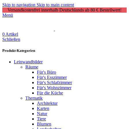
Skip to navigation
Skip to main content
Versandkostenfrei innerhalb Deutschlands ab 80 € Bestellwert!
Menü
0
Artikel
Schließen
Produkt-Kategorien
Leinwandbilder
Räume
Für's Büro
Für's Esszimmer
Für's Schlafzimmer
Für's Wohnzimmer
Für die Küche
Thematik
Architektur
Karten
Natur
Tiere
Blumen