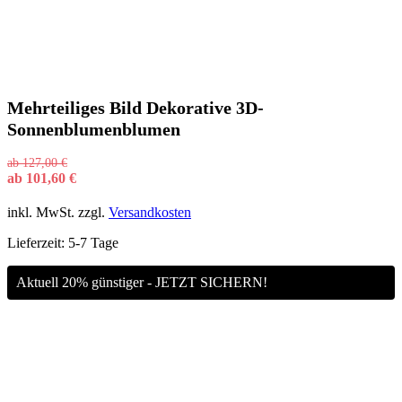
Mehrteiliges Bild Dekorative 3D-
Sonnenblumenblumen
ab
127,00
€
ab
101,60
€
inkl. MwSt.
zzgl.
Versandkosten
Lieferzeit:
5-7 Tage
Aktuell 20% günstiger - JETZT SICHERN!