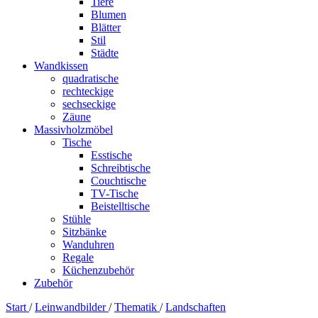
Tiere
Blumen
Blätter
Stil
Städte
Wandkissen
quadratische
rechteckige
sechseckige
Zäune
Massivholzmöbel
Tische
Esstische
Schreibtische
Couchtische
TV-Tische
Beistelltische
Stühle
Sitzbänke
Wanduhren
Regale
Küchenzubehör
Zubehör
Start
/
Leinwandbilder
/
Thematik
/
Landschaften