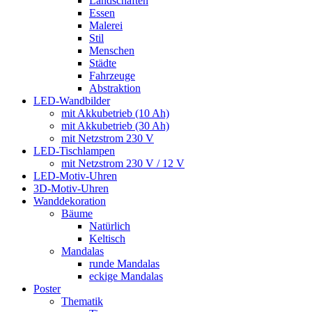
Landschaften
Essen
Malerei
Stil
Menschen
Städte
Fahrzeuge
Abstraktion
LED-Wandbilder
mit Akkubetrieb (10 Ah)
mit Akkubetrieb (30 Ah)
mit Netzstrom 230 V
LED-Tischlampen
mit Netzstrom 230 V / 12 V
LED-Motiv-Uhren
3D-Motiv-Uhren
Wanddekoration
Bäume
Natürlich
Keltisch
Mandalas
runde Mandalas
eckige Mandalas
Poster
Thematik