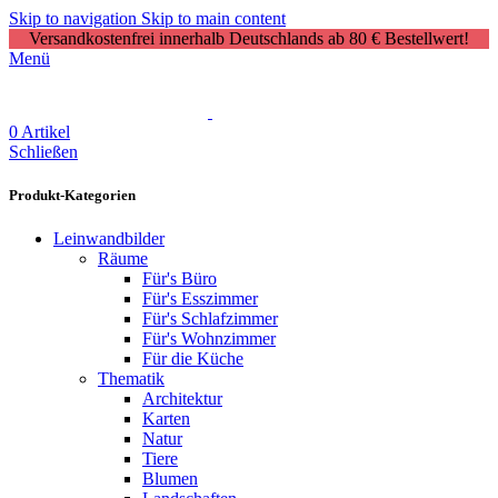
Skip to navigation
Skip to main content
Versandkostenfrei innerhalb Deutschlands ab 80 € Bestellwert!
Menü
0
Artikel
Schließen
Produkt-Kategorien
Leinwandbilder
Räume
Für's Büro
Für's Esszimmer
Für's Schlafzimmer
Für's Wohnzimmer
Für die Küche
Thematik
Architektur
Karten
Natur
Tiere
Blumen