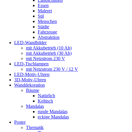
Landschaften
Essen
Malerei
Stil
Menschen
Städte
Fahrzeuge
Abstraktion
LED-Wandbilder
mit Akkubetrieb (10 Ah)
mit Akkubetrieb (30 Ah)
mit Netzstrom 230 V
LED-Tischlampen
mit Netzstrom 230 V / 12 V
LED-Motiv-Uhren
3D-Motiv-Uhren
Wanddekoration
Bäume
Natürlich
Keltisch
Mandalas
runde Mandalas
eckige Mandalas
Poster
Thematik