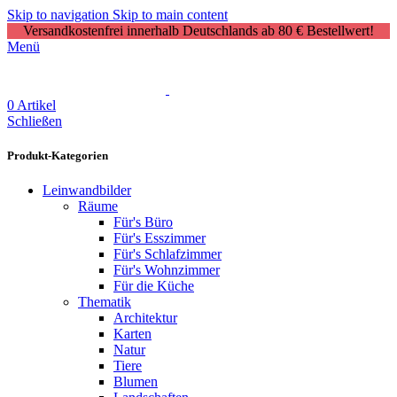
Skip to navigation
Skip to main content
Versandkostenfrei innerhalb Deutschlands ab 80 € Bestellwert!
Menü
0
Artikel
Schließen
Produkt-Kategorien
Leinwandbilder
Räume
Für's Büro
Für's Esszimmer
Für's Schlafzimmer
Für's Wohnzimmer
Für die Küche
Thematik
Architektur
Karten
Natur
Tiere
Blumen