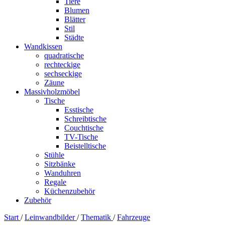
Tiere
Blumen
Blätter
Stil
Städte
Wandkissen
quadratische
rechteckige
sechseckige
Zäune
Massivholzmöbel
Tische
Esstische
Schreibtische
Couchtische
TV-Tische
Beistelltische
Stühle
Sitzbänke
Wanduhren
Regale
Küchenzubehör
Zubehör
Start
/
Leinwandbilder
/
Thematik
/
Fahrzeuge