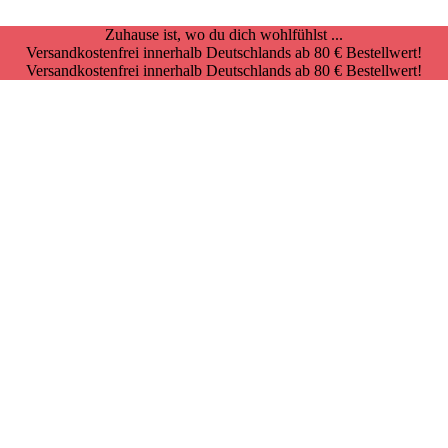
Zuhause ist, wo du dich wohlfühlst ...
Versandkostenfrei innerhalb Deutschlands ab 80 € Bestellwert!
Versandkostenfrei innerhalb Deutschlands ab 80 € Bestellwert!