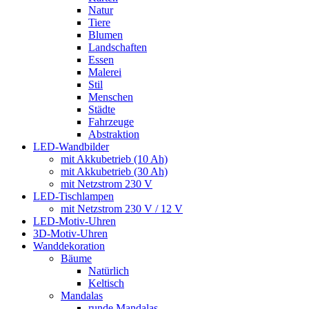
Natur
Tiere
Blumen
Landschaften
Essen
Malerei
Stil
Menschen
Städte
Fahrzeuge
Abstraktion
LED-Wandbilder
mit Akkubetrieb (10 Ah)
mit Akkubetrieb (30 Ah)
mit Netzstrom 230 V
LED-Tischlampen
mit Netzstrom 230 V / 12 V
LED-Motiv-Uhren
3D-Motiv-Uhren
Wanddekoration
Bäume
Natürlich
Keltisch
Mandalas
runde Mandalas