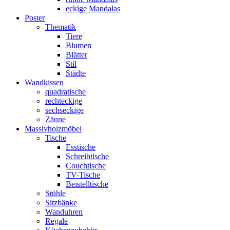
eckige Mandalas
Poster
Thematik
Tiere
Blumen
Blätter
Stil
Städte
Wandkissen
quadratische
rechteckige
sechseckige
Zäune
Massivholzmöbel
Tische
Esstische
Schreibtische
Couchtische
TV-Tische
Beistelltische
Stühle
Sitzbänke
Wanduhren
Regale