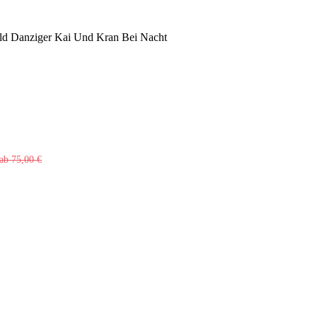
ild Danziger Kai Und Kran Bei Nacht
ab
75,00
€