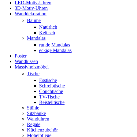
LED-Motiv-Uhren
3D-Motiv-Uhren
Wanddekoration
Bäume
Natürlich
Keltisch
Mandalas
runde Mandalas
eckige Mandalas
Poster
Wandkissen
Massivholzmöbel
Tische
Esstische
Schreibtische
Couchtische
TV-Tische
Beistelltische
Stühle
Sitzbänke
Wanduhren
Regale
Küchenzubehör
Möbelpflege