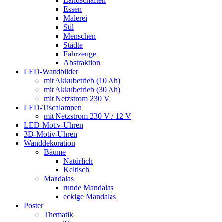
Landschaften
Essen
Malerei
Stil
Menschen
Städte
Fahrzeuge
Abstraktion
LED-Wandbilder
mit Akkubetrieb (10 Ah)
mit Akkubetrieb (30 Ah)
mit Netzstrom 230 V
LED-Tischlampen
mit Netzstrom 230 V / 12 V
LED-Motiv-Uhren
3D-Motiv-Uhren
Wanddekoration
Bäume
Natürlich
Keltisch
Mandalas
runde Mandalas
eckige Mandalas
Poster
Thematik