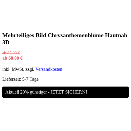
Mehrteiliges Bild Chrysanthemenblume Hautnah
3D
ab
85,00
€
ab
68,00
€
inkl. MwSt.
zzgl.
Versandkosten
Lieferzeit:
5-7 Tage
Aktuell 20% günstiger - JETZT SICHERN!