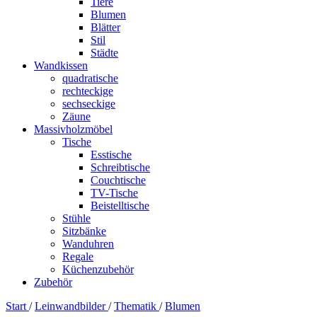
Tiere
Blumen
Blätter
Stil
Städte
Wandkissen
quadratische
rechteckige
sechseckige
Zäune
Massivholzmöbel
Tische
Esstische
Schreibtische
Couchtische
TV-Tische
Beistelltische
Stühle
Sitzbänke
Wanduhren
Regale
Küchenzubehör
Zubehör
Start
/
Leinwandbilder
/
Thematik
/
Blumen