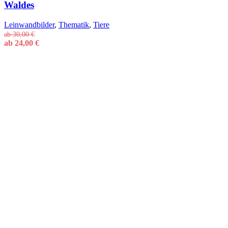
Waldes
Leinwandbilder
,
Thematik
,
Tiere
ab
30,00
€
ab
24,00
€