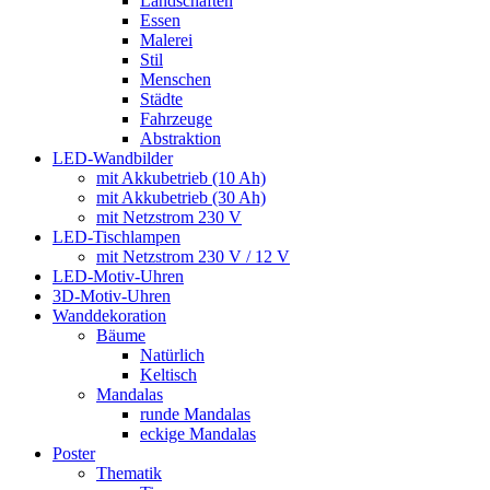
Landschaften
Essen
Malerei
Stil
Menschen
Städte
Fahrzeuge
Abstraktion
LED-Wandbilder
mit Akkubetrieb (10 Ah)
mit Akkubetrieb (30 Ah)
mit Netzstrom 230 V
LED-Tischlampen
mit Netzstrom 230 V / 12 V
LED-Motiv-Uhren
3D-Motiv-Uhren
Wanddekoration
Bäume
Natürlich
Keltisch
Mandalas
runde Mandalas
eckige Mandalas
Poster
Thematik