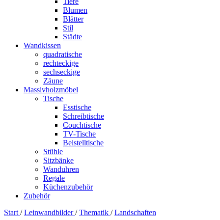
Tiere
Blumen
Blätter
Stil
Städte
Wandkissen
quadratische
rechteckige
sechseckige
Zäune
Massivholzmöbel
Tische
Esstische
Schreibtische
Couchtische
TV-Tische
Beistelltische
Stühle
Sitzbänke
Wanduhren
Regale
Küchenzubehör
Zubehör
Start
/
Leinwandbilder
/
Thematik
/
Landschaften