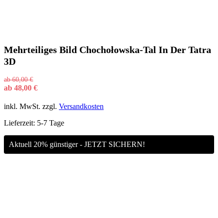
Mehrteiliges Bild Chochołowska-Tal In Der Tatra
3D
ab
60,00
€
ab
48,00
€
inkl. MwSt.
zzgl.
Versandkosten
Lieferzeit:
5-7 Tage
Aktuell 20% günstiger - JETZT SICHERN!