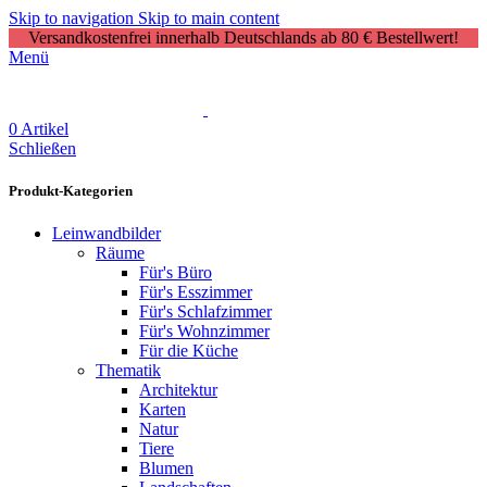
Skip to navigation
Skip to main content
Versandkostenfrei innerhalb Deutschlands ab 80 € Bestellwert!
Menü
0
Artikel
Schließen
Produkt-Kategorien
Leinwandbilder
Räume
Für's Büro
Für's Esszimmer
Für's Schlafzimmer
Für's Wohnzimmer
Für die Küche
Thematik
Architektur
Karten
Natur
Tiere
Blumen