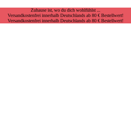
Zuhause ist, wo du dich wohlfühlst ...
Versandkostenfrei innerhalb Deutschlands ab 80 € Bestellwert!
Versandkostenfrei innerhalb Deutschlands ab 80 € Bestellwert!