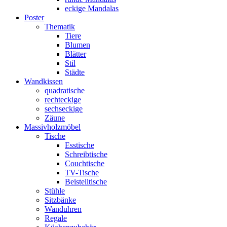
eckige Mandalas
Poster
Thematik
Tiere
Blumen
Blätter
Stil
Städte
Wandkissen
quadratische
rechteckige
sechseckige
Zäune
Massivholzmöbel
Tische
Esstische
Schreibtische
Couchtische
TV-Tische
Beistelltische
Stühle
Sitzbänke
Wanduhren
Regale