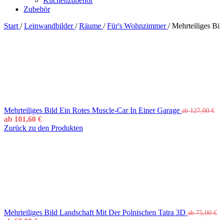
Küchenzubehör
Zubehör
Start
/
Leinwandbilder
/
Räume
/
Für's Wohnzimmer
/
Mehrteiliges B
Mehrteiliges Bild Ein Rotes Muscle-Car In Einer Garage
ab
127,00
€
ab
101,60
€
Zurück zu den Produkten
Mehrteiliges Bild Landschaft Mit Der Polnischen Tatra 3D
ab
75,00
€