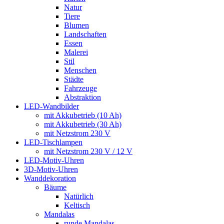
Natur
Tiere
Blumen
Landschaften
Essen
Malerei
Stil
Menschen
Städte
Fahrzeuge
Abstraktion
LED-Wandbilder
mit Akkubetrieb (10 Ah)
mit Akkubetrieb (30 Ah)
mit Netzstrom 230 V
LED-Tischlampen
mit Netzstrom 230 V / 12 V
LED-Motiv-Uhren
3D-Motiv-Uhren
Wanddekoration
Bäume
Natürlich
Keltisch
Mandalas
runde Mandalas