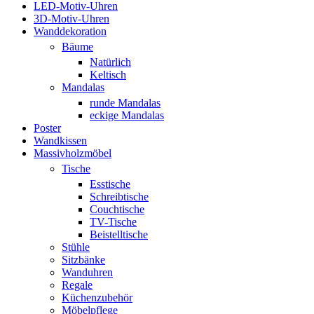
LED-Motiv-Uhren
3D-Motiv-Uhren
Wanddekoration
Bäume
Natürlich
Keltisch
Mandalas
runde Mandalas
eckige Mandalas
Poster
Wandkissen
Massivholzmöbel
Tische
Esstische
Schreibtische
Couchtische
TV-Tische
Beistelltische
Stühle
Sitzbänke
Wanduhren
Regale
Küchenzubehör
Möbelpflege