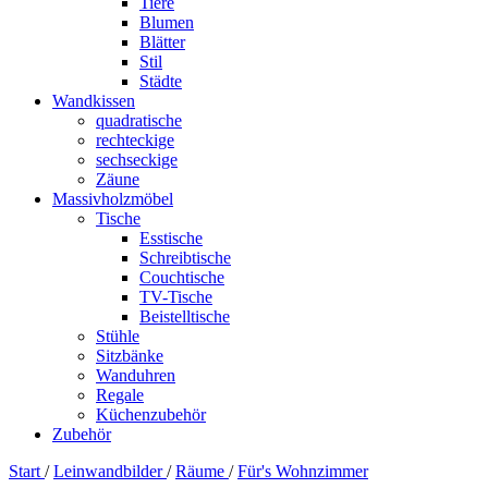
Tiere
Blumen
Blätter
Stil
Städte
Wandkissen
quadratische
rechteckige
sechseckige
Zäune
Massivholzmöbel
Tische
Esstische
Schreibtische
Couchtische
TV-Tische
Beistelltische
Stühle
Sitzbänke
Wanduhren
Regale
Küchenzubehör
Zubehör
Start
/
Leinwandbilder
/
Räume
/
Für's Wohnzimmer