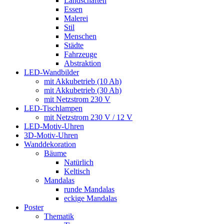
Landschaften
Essen
Malerei
Stil
Menschen
Städte
Fahrzeuge
Abstraktion
LED-Wandbilder
mit Akkubetrieb (10 Ah)
mit Akkubetrieb (30 Ah)
mit Netzstrom 230 V
LED-Tischlampen
mit Netzstrom 230 V / 12 V
LED-Motiv-Uhren
3D-Motiv-Uhren
Wanddekoration
Bäume
Natürlich
Keltisch
Mandalas
runde Mandalas
eckige Mandalas
Poster
Thematik