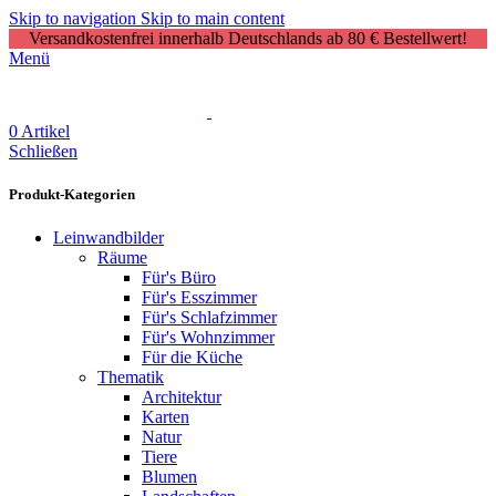
Skip to navigation
Skip to main content
Versandkostenfrei innerhalb Deutschlands ab 80 € Bestellwert!
Menü
0
Artikel
Schließen
Produkt-Kategorien
Leinwandbilder
Räume
Für's Büro
Für's Esszimmer
Für's Schlafzimmer
Für's Wohnzimmer
Für die Küche
Thematik
Architektur
Karten
Natur
Tiere
Blumen