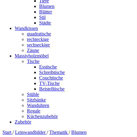
Tiere
Blumen
Blätter
Stil
Städte
Wandkissen
quadratische
rechteckige
sechseckige
Zäune
Massivholzmöbel
Tische
Esstische
Schreibtische
Couchtische
TV-Tische
Beistelltische
Stühle
Sitzbänke
Wanduhren
Regale
Küchenzubehör
Zubehör
Start
/
Leinwandbilder
/
Thematik
/
Blumen