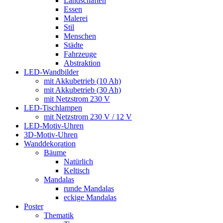
Landschaften
Essen
Malerei
Stil
Menschen
Städte
Fahrzeuge
Abstraktion
LED-Wandbilder
mit Akkubetrieb (10 Ah)
mit Akkubetrieb (30 Ah)
mit Netzstrom 230 V
LED-Tischlampen
mit Netzstrom 230 V / 12 V
LED-Motiv-Uhren
3D-Motiv-Uhren
Wanddekoration
Bäume
Natürlich
Keltisch
Mandalas
runde Mandalas
eckige Mandalas
Poster
Thematik