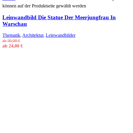
können auf der Produktseite gewählt werden
Leinwandbild Die Statue Der Meerjungfrau In
Warschau
Thematik
,
Architektur
,
Leinwandbilder
ab
30,00
€
ab
24,00
€