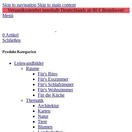
Skip to navigation
Skip to main content
Versandkostenfrei innerhalb Deutschlands ab 80 € Bestellwert!
Menü
0
Artikel
Schließen
Produkt-Kategorien
Leinwandbilder
Räume
Für's Büro
Für's Esszimmer
Für's Schlafzimmer
Für's Wohnzimmer
Für die Küche
Thematik
Architektur
Karten
Natur
Tiere
Blumen