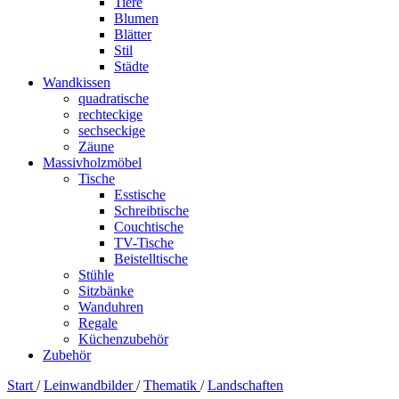
Tiere
Blumen
Blätter
Stil
Städte
Wandkissen
quadratische
rechteckige
sechseckige
Zäune
Massivholzmöbel
Tische
Esstische
Schreibtische
Couchtische
TV-Tische
Beistelltische
Stühle
Sitzbänke
Wanduhren
Regale
Küchenzubehör
Zubehör
Start
/
Leinwandbilder
/
Thematik
/
Landschaften