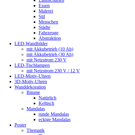
Landschaften
Essen
Malerei
Stil
Menschen
Städte
Fahrzeuge
Abstraktion
LED-Wandbilder
mit Akkubetrieb (10 Ah)
mit Akkubetrieb (30 Ah)
mit Netzstrom 230 V
LED-Tischlampen
mit Netzstrom 230 V / 12 V
LED-Motiv-Uhren
3D-Motiv-Uhren
Wanddekoration
Bäume
Natürlich
Keltisch
Mandalas
runde Mandalas
eckige Mandalas
Poster
Thematik