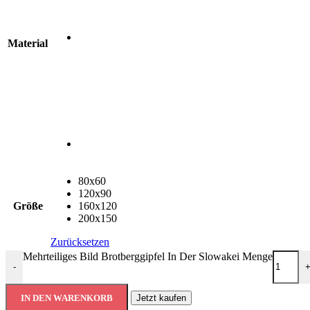
Material
80x60
120x90
Größe
160x120
200x150
Zurücksetzen
Mehrteiliges Bild Brotberggipfel In Der Slowakei Menge
-
IN DEN WARENKORB
Jetzt kaufen