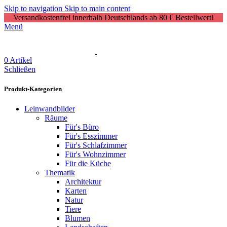
Skip to navigation
Skip to main content
Versandkostenfrei innerhalb Deutschlands ab 80 € Bestellwert!
Menü
0
Artikel
Schließen
Produkt-Kategorien
Leinwandbilder
Räume
Für's Büro
Für's Esszimmer
Für's Schlafzimmer
Für's Wohnzimmer
Für die Küche
Thematik
Architektur
Karten
Natur
Tiere
Blumen