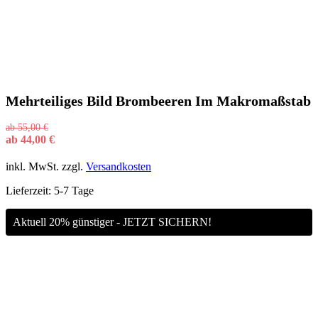
Mehrteiliges Bild Brombeeren Im Makromaßstab
ab
55,00
€
ab
44,00
€
inkl. MwSt.
zzgl.
Versandkosten
Lieferzeit:
5-7 Tage
Aktuell 20% günstiger - JETZT SICHERN!