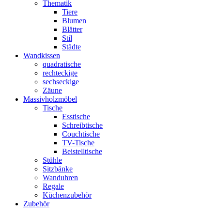
Thematik
Tiere
Blumen
Blätter
Stil
Städte
Wandkissen
quadratische
rechteckige
sechseckige
Zäune
Massivholzmöbel
Tische
Esstische
Schreibtische
Couchtische
TV-Tische
Beistelltische
Stühle
Sitzbänke
Wanduhren
Regale
Küchenzubehör
Zubehör