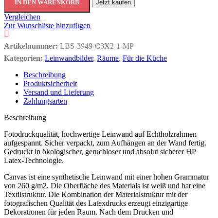
IN DEN WARENKORB
Jetzt kaufen
Vergleichen
Zur Wunschliste hinzufügen
Artikelnummer:
LBS-3949-C3X2-1-MP
Kategorien:
Leinwandbilder
,
Räume
,
Für die Küche
Beschreibung
Produktsicherheit
Versand und Lieferung
Zahlungsarten
Beschreibung
Fotodruckqualität, hochwertige Leinwand auf Echtholzrahmen
aufgespannt. Sicher verpackt, zum Aufhängen an der Wand fertig.
Gedruckt in ökologischer, geruchloser und absolut sicherer HP
Latex-Technologie.
Canvas ist eine synthetische Leinwand mit einer hohen Grammatur
von 260 g/m2. Die Oberfläche des Materials ist weiß und hat eine
Textilstruktur. Die Kombination der Materialstruktur mit der
fotografischen Qualität des Latexdrucks erzeugt einzigartige
Dekorationen für jeden Raum. Nach dem Drucken und