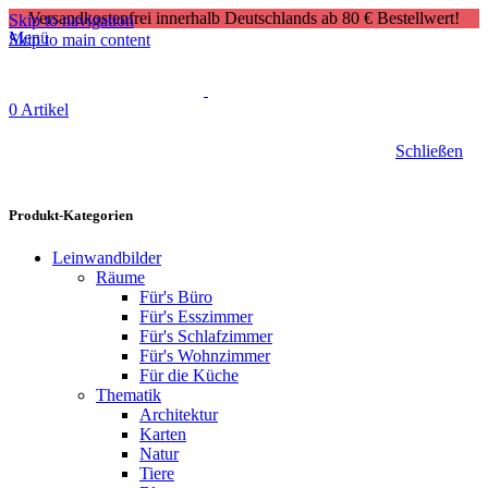
Versandkostenfrei innerhalb Deutschlands ab 80 € Bestellwert!
Skip to navigation
Menü
Skip to main content
0
Artikel
Schließen
Produkt-Kategorien
Leinwandbilder
Räume
Für's Büro
Für's Esszimmer
Für's Schlafzimmer
Für's Wohnzimmer
Für die Küche
Thematik
Architektur
Karten
Natur
Tiere