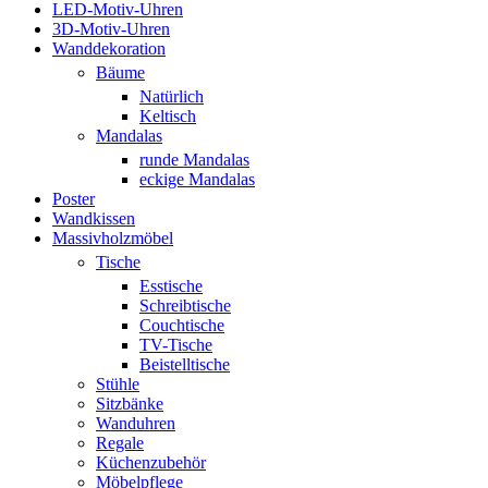
LED-Motiv-Uhren
3D-Motiv-Uhren
Wanddekoration
Bäume
Natürlich
Keltisch
Mandalas
runde Mandalas
eckige Mandalas
Poster
Wandkissen
Massivholzmöbel
Tische
Esstische
Schreibtische
Couchtische
TV-Tische
Beistelltische
Stühle
Sitzbänke
Wanduhren
Regale
Küchenzubehör
Möbelpflege