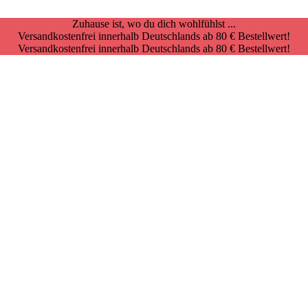
Zuhause ist, wo du dich wohlfühlst ...
Versandkostenfrei innerhalb Deutschlands ab 80 € Bestellwert!
Versandkostenfrei innerhalb Deutschlands ab 80 € Bestellwert!