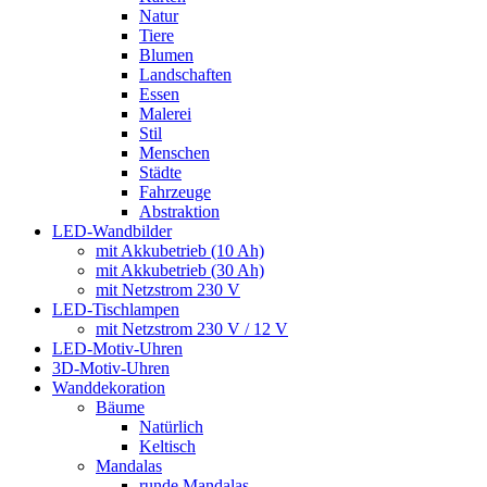
Natur
Tiere
Blumen
Landschaften
Essen
Malerei
Stil
Menschen
Städte
Fahrzeuge
Abstraktion
LED-Wandbilder
mit Akkubetrieb (10 Ah)
mit Akkubetrieb (30 Ah)
mit Netzstrom 230 V
LED-Tischlampen
mit Netzstrom 230 V / 12 V
LED-Motiv-Uhren
3D-Motiv-Uhren
Wanddekoration
Bäume
Natürlich
Keltisch
Mandalas
runde Mandalas