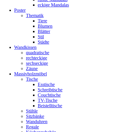
eckige Mandalas
Poster
Thematik
Tiere
Blumen
Blätter
Stil
Städte
Wandkissen
quadratische
rechteckige
sechseckige
Zäune
Massivholzmöbel
Tische
Esstische
Schreibtische
Couchtische
TV-Tische
Beistelltische
Stühle
Sitzbänke
Wanduhren
Regale