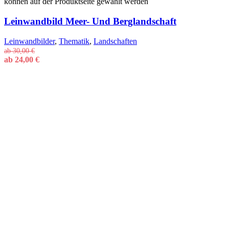
können auf der Produktseite gewählt werden
Leinwandbild Meer- Und Berglandschaft
Leinwandbilder
,
Thematik
,
Landschaften
ab
30,00
€
ab
24,00
€