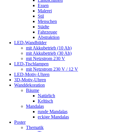
Landschaften
Essen
Malerei
Stil
Menschen
Städte
Fahrzeuge
Abstraktion
LED-Wandbilder
mit Akkubetrieb (10 Ah)
mit Akkubetrieb (30 Ah)
mit Netzstrom 230 V
LED-Tischlampen
mit Netzstrom 230 V / 12 V
LED-Motiv-Uhren
3D-Motiv-Uhren
Wanddekoration
Bäume
Natürlich
Keltisch
Mandalas
runde Mandalas
eckige Mandalas
Poster
Thematik