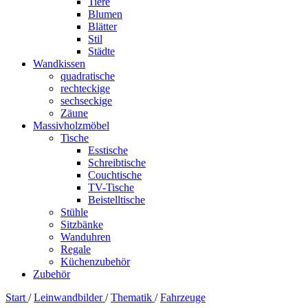
Tiere
Blumen
Blätter
Stil
Städte
Wandkissen
quadratische
rechteckige
sechseckige
Zäune
Massivholzmöbel
Tische
Esstische
Schreibtische
Couchtische
TV-Tische
Beistelltische
Stühle
Sitzbänke
Wanduhren
Regale
Küchenzubehör
Zubehör
Start
/
Leinwandbilder
/
Thematik
/
Fahrzeuge