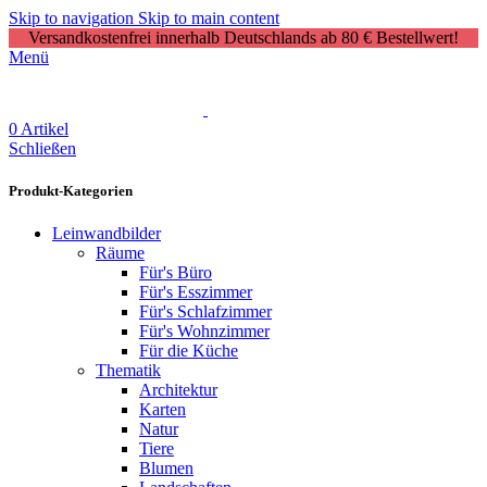
Skip to navigation
Skip to main content
Versandkostenfrei innerhalb Deutschlands ab 80 € Bestellwert!
Menü
0
Artikel
Schließen
Produkt-Kategorien
Leinwandbilder
Räume
Für's Büro
Für's Esszimmer
Für's Schlafzimmer
Für's Wohnzimmer
Für die Küche
Thematik
Architektur
Karten
Natur
Tiere
Blumen