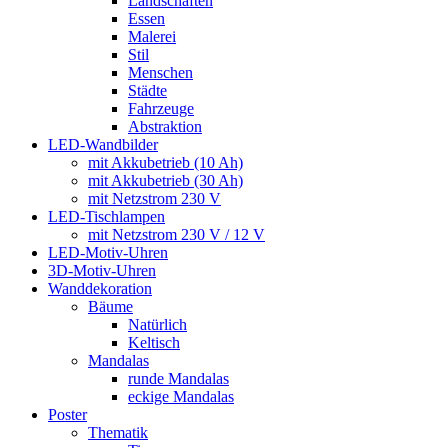
Landschaften
Essen
Malerei
Stil
Menschen
Städte
Fahrzeuge
Abstraktion
LED-Wandbilder
mit Akkubetrieb (10 Ah)
mit Akkubetrieb (30 Ah)
mit Netzstrom 230 V
LED-Tischlampen
mit Netzstrom 230 V / 12 V
LED-Motiv-Uhren
3D-Motiv-Uhren
Wanddekoration
Bäume
Natürlich
Keltisch
Mandalas
runde Mandalas
eckige Mandalas
Poster
Thematik