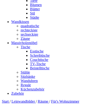
Tiere
Blumen
Blätter
Stil
Städte
Wandkissen
quadratische
rechteckige
sechseckige
Zäune
Massivholzmöbel
Tische
Esstische
Schreibtische
Couchtische
TV-Tische
Beistelltische
Stühle
Sitzbänke
Wanduhren
Regale
Küchenzubehör
Zubehör
Start
/
Leinwandbilder
/
Räume
/
Für's Wohnzimmer