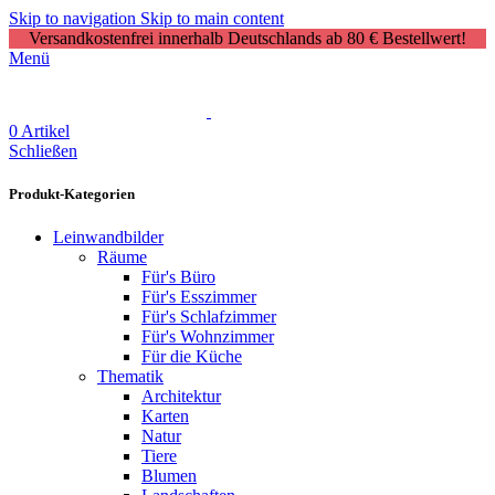
Skip to navigation
Skip to main content
Versandkostenfrei innerhalb Deutschlands ab 80 € Bestellwert!
Menü
0
Artikel
Schließen
Produkt-Kategorien
Leinwandbilder
Räume
Für's Büro
Für's Esszimmer
Für's Schlafzimmer
Für's Wohnzimmer
Für die Küche
Thematik
Architektur
Karten
Natur
Tiere
Blumen