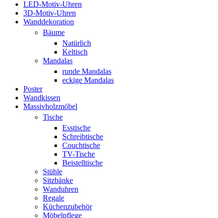
LED-Motiv-Uhren
3D-Motiv-Uhren
Wanddekoration
Bäume
Natürlich
Keltisch
Mandalas
runde Mandalas
eckige Mandalas
Poster
Wandkissen
Massivholzmöbel
Tische
Esstische
Schreibtische
Couchtische
TV-Tische
Beistelltische
Stühle
Sitzbänke
Wanduhren
Regale
Küchenzubehör
Möbelpflege