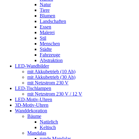
Natur
Tiere
Blumen
Landschaften
Essen
Malerei
Stil
Menschen
Städte
Fahrzeuge
Abstraktion
LED-Wandbilder
mit Akkubetrieb (10 Ah)
mit Akkubetrieb (30 Ah)
mit Netzstrom 230 V
LED-Tischlampen
mit Netzstrom 230 V / 12 V
LED-Motiv-Uhren
3D-Motiv-Uhren
Wanddekoration
Bäume
Natürlich
Keltisch
Mandalas
runde Mandalas