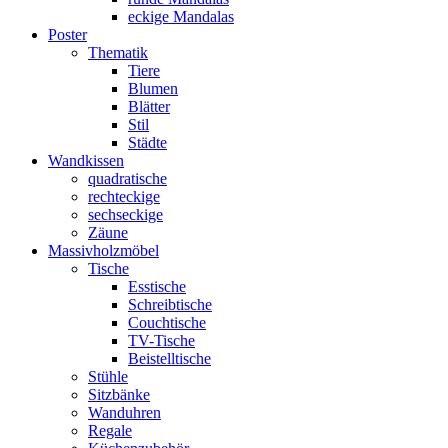
eckige Mandalas
Poster
Thematik
Tiere
Blumen
Blätter
Stil
Städte
Wandkissen
quadratische
rechteckige
sechseckige
Zäune
Massivholzmöbel
Tische
Esstische
Schreibtische
Couchtische
TV-Tische
Beistelltische
Stühle
Sitzbänke
Wanduhren
Regale