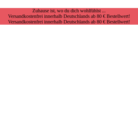
Zuhause ist, wo du dich wohlfühlst ...
Versandkostenfrei innerhalb Deutschlands ab 80 € Bestellwert!
Versandkostenfrei innerhalb Deutschlands ab 80 € Bestellwert!