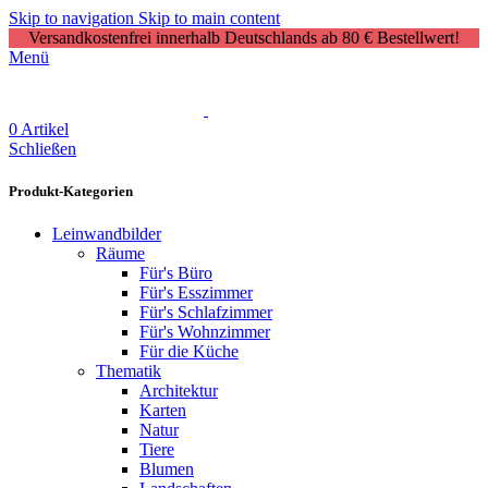
Skip to navigation
Skip to main content
Versandkostenfrei innerhalb Deutschlands ab 80 € Bestellwert!
Menü
0
Artikel
Schließen
Produkt-Kategorien
Leinwandbilder
Räume
Für's Büro
Für's Esszimmer
Für's Schlafzimmer
Für's Wohnzimmer
Für die Küche
Thematik
Architektur
Karten
Natur
Tiere
Blumen