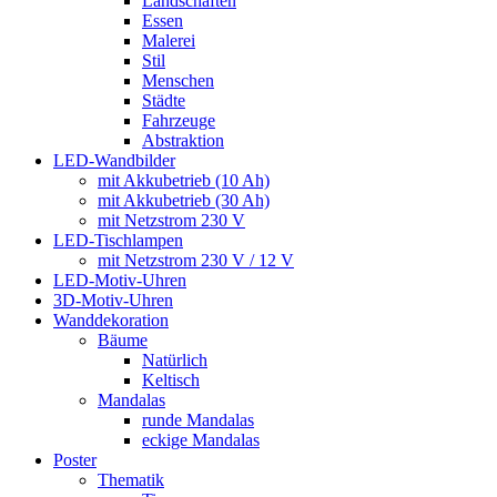
Landschaften
Essen
Malerei
Stil
Menschen
Städte
Fahrzeuge
Abstraktion
LED-Wandbilder
mit Akkubetrieb (10 Ah)
mit Akkubetrieb (30 Ah)
mit Netzstrom 230 V
LED-Tischlampen
mit Netzstrom 230 V / 12 V
LED-Motiv-Uhren
3D-Motiv-Uhren
Wanddekoration
Bäume
Natürlich
Keltisch
Mandalas
runde Mandalas
eckige Mandalas
Poster
Thematik