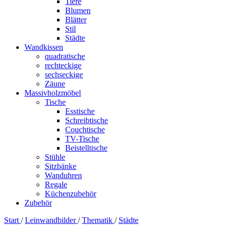
Tiere
Blumen
Blätter
Stil
Städte
Wandkissen
quadratische
rechteckige
sechseckige
Zäune
Massivholzmöbel
Tische
Esstische
Schreibtische
Couchtische
TV-Tische
Beistelltische
Stühle
Sitzbänke
Wanduhren
Regale
Küchenzubehör
Zubehör
Start
/
Leinwandbilder
/
Thematik
/
Städte