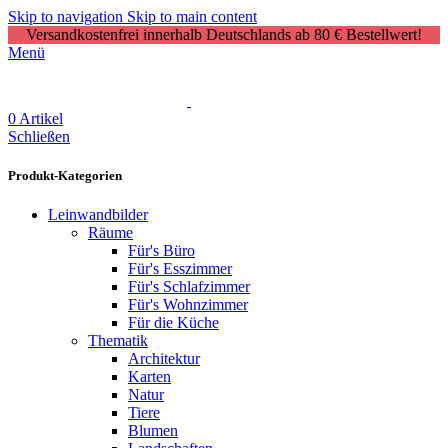
Skip to navigation
Skip to main content
Versandkostenfrei innerhalb Deutschlands ab 80 € Bestellwert!
Menü
0
Artikel
Schließen
Produkt-Kategorien
Leinwandbilder
Räume
Für's Büro
Für's Esszimmer
Für's Schlafzimmer
Für's Wohnzimmer
Für die Küche
Thematik
Architektur
Karten
Natur
Tiere
Blumen