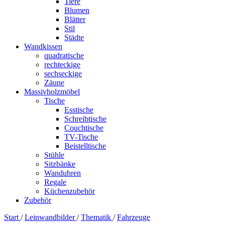
Tiere
Blumen
Blätter
Stil
Städte
Wandkissen
quadratische
rechteckige
sechseckige
Zäune
Massivholzmöbel
Tische
Esstische
Schreibtische
Couchtische
TV-Tische
Beistelltische
Stühle
Sitzbänke
Wanduhren
Regale
Küchenzubehör
Zubehör
Start
/
Leinwandbilder
/
Thematik
/
Fahrzeuge