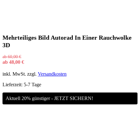
Mehrteiliges Bild Autorad In Einer Rauchwolke
3D
ab
60,00
€
ab
48,00
€
inkl. MwSt.
zzgl.
Versandkosten
Lieferzeit:
5-7 Tage
Aktuell 20% günstiger - JETZT SICHERN!