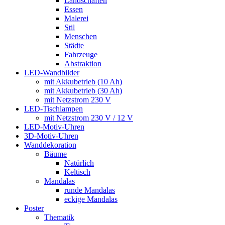
Landschaften
Essen
Malerei
Stil
Menschen
Städte
Fahrzeuge
Abstraktion
LED-Wandbilder
mit Akkubetrieb (10 Ah)
mit Akkubetrieb (30 Ah)
mit Netzstrom 230 V
LED-Tischlampen
mit Netzstrom 230 V / 12 V
LED-Motiv-Uhren
3D-Motiv-Uhren
Wanddekoration
Bäume
Natürlich
Keltisch
Mandalas
runde Mandalas
eckige Mandalas
Poster
Thematik