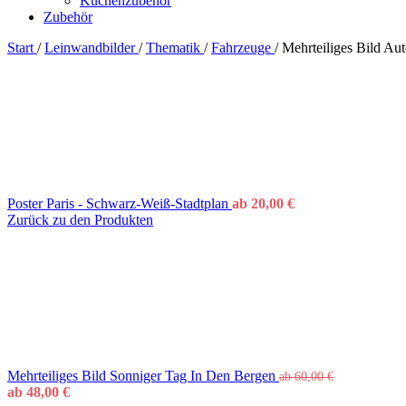
Küchenzubehör
Zubehör
Start
/
Leinwandbilder
/
Thematik
/
Fahrzeuge
/
Mehrteiliges Bild Au
Poster Paris - Schwarz-Weiß-Stadtplan
ab
20,00
€
Zurück zu den Produkten
Mehrteiliges Bild Sonniger Tag In Den Bergen
ab
60,00
€
ab
48,00
€