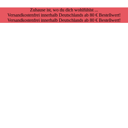
Zuhause ist, wo du dich wohlfühlst ...
Versandkostenfrei innerhalb Deutschlands ab 80 € Bestellwert!
Versandkostenfrei innerhalb Deutschlands ab 80 € Bestellwert!