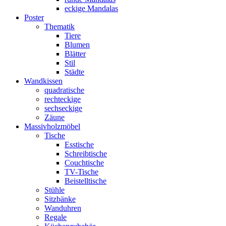
eckige Mandalas
Poster
Thematik
Tiere
Blumen
Blätter
Stil
Städte
Wandkissen
quadratische
rechteckige
sechseckige
Zäune
Massivholzmöbel
Tische
Esstische
Schreibtische
Couchtische
TV-Tische
Beistelltische
Stühle
Sitzbänke
Wanduhren
Regale