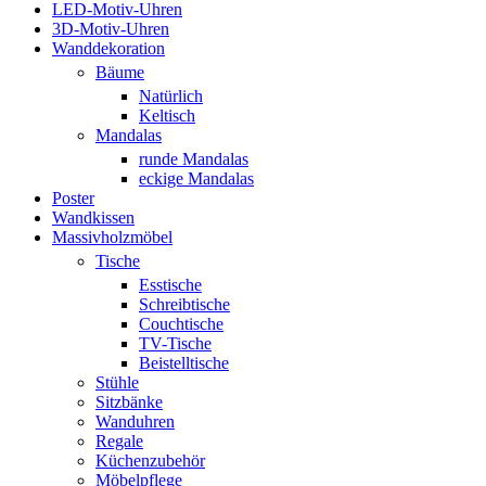
LED-Motiv-Uhren
3D-Motiv-Uhren
Wanddekoration
Bäume
Natürlich
Keltisch
Mandalas
runde Mandalas
eckige Mandalas
Poster
Wandkissen
Massivholzmöbel
Tische
Esstische
Schreibtische
Couchtische
TV-Tische
Beistelltische
Stühle
Sitzbänke
Wanduhren
Regale
Küchenzubehör
Möbelpflege