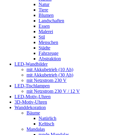
Natur
Tiere
Blumen
Landschaften
Essen
Malerei
Stil
Menschen
Städte
Fahrzeuge
Abstraktion
LED-Wandbilder
mit Akkubetrieb (10 Ah)
mit Akkubetrieb (30 Ah)
mit Netzstrom 230 V
LED-Tischlampen
mit Netzstrom 230 V / 12 V
LED-Motiv-Uhren
3D-Motiv-Uhren
Wanddekoration
Bäume
Natürlich
Keltisch
Mandalas
runde Mandalas