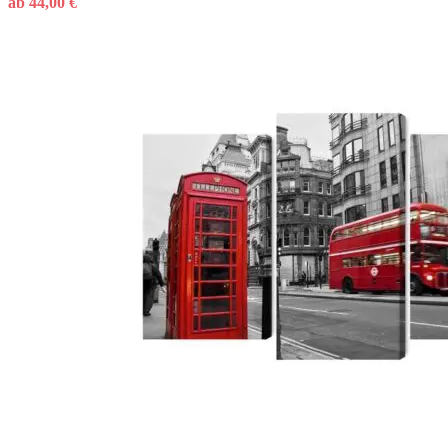
ab
44,00
€