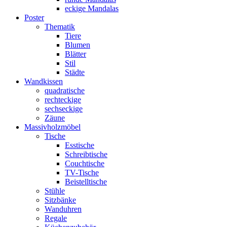
eckige Mandalas
Poster
Thematik
Tiere
Blumen
Blätter
Stil
Städte
Wandkissen
quadratische
rechteckige
sechseckige
Zäune
Massivholzmöbel
Tische
Esstische
Schreibtische
Couchtische
TV-Tische
Beistelltische
Stühle
Sitzbänke
Wanduhren
Regale