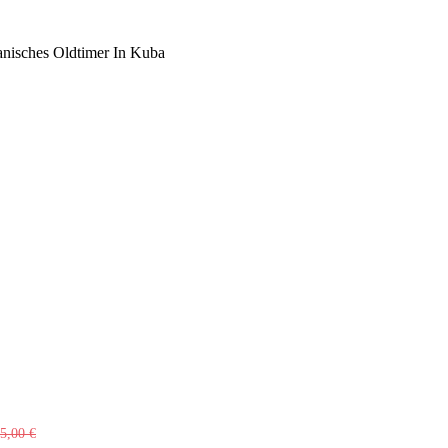
anisches Oldtimer In Kuba
55,00
€