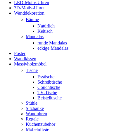
LED-Motiv-Uhren
3D-Motiv-Uhren
Wanddekoration
Bäume
Natürlich
Keltisch
Mandalas
runde Mandalas
eckige Mandalas
Poster
Wandkissen
Massivholzmöbel
Tische
Esstische
Schreibtische
Couchtische
TV-Tische
Beistelltische
Stühle
Sitzbänke
Wanduhren
Regale
Küchenzubehör
Möbelpflege