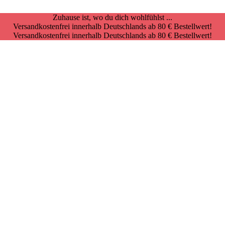
Zuhause ist, wo du dich wohlfühlst ...
Versandkostenfrei innerhalb Deutschlands ab 80 € Bestellwert!
Versandkostenfrei innerhalb Deutschlands ab 80 € Bestellwert!