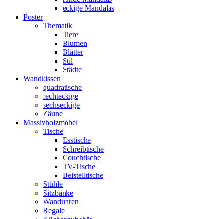
eckige Mandalas
Poster
Thematik
Tiere
Blumen
Blätter
Stil
Städte
Wandkissen
quadratische
rechteckige
sechseckige
Zäune
Massivholzmöbel
Tische
Esstische
Schreibtische
Couchtische
TV-Tische
Beistelltische
Stühle
Sitzbänke
Wanduhren
Regale