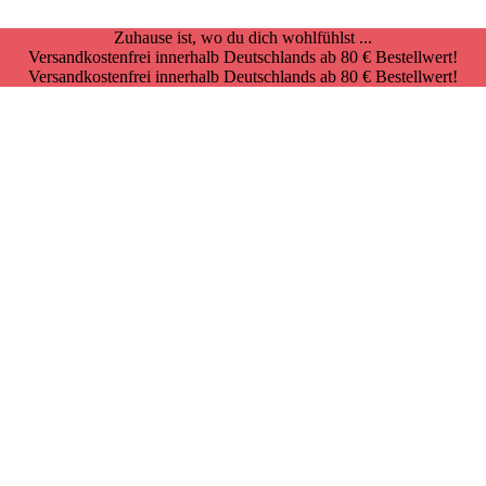
Zuhause ist, wo du dich wohlfühlst ...
Versandkostenfrei innerhalb Deutschlands ab 80 € Bestellwert!
Versandkostenfrei innerhalb Deutschlands ab 80 € Bestellwert!