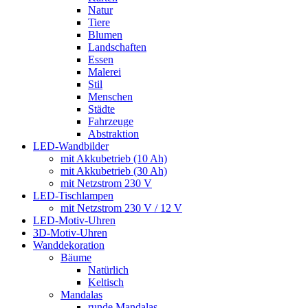
Natur
Tiere
Blumen
Landschaften
Essen
Malerei
Stil
Menschen
Städte
Fahrzeuge
Abstraktion
LED-Wandbilder
mit Akkubetrieb (10 Ah)
mit Akkubetrieb (30 Ah)
mit Netzstrom 230 V
LED-Tischlampen
mit Netzstrom 230 V / 12 V
LED-Motiv-Uhren
3D-Motiv-Uhren
Wanddekoration
Bäume
Natürlich
Keltisch
Mandalas
runde Mandalas