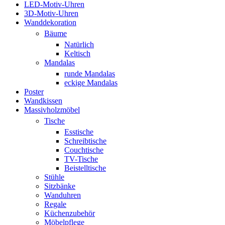
LED-Motiv-Uhren
3D-Motiv-Uhren
Wanddekoration
Bäume
Natürlich
Keltisch
Mandalas
runde Mandalas
eckige Mandalas
Poster
Wandkissen
Massivholzmöbel
Tische
Esstische
Schreibtische
Couchtische
TV-Tische
Beistelltische
Stühle
Sitzbänke
Wanduhren
Regale
Küchenzubehör
Möbelpflege