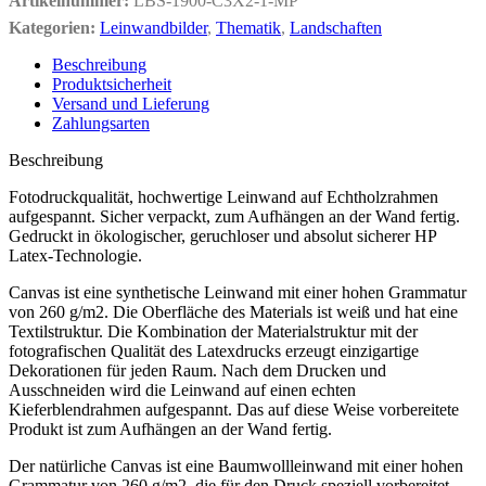
Artikelnummer:
LBS-1900-C3X2-1-MP
Kategorien:
Leinwandbilder
,
Thematik
,
Landschaften
Beschreibung
Produktsicherheit
Versand und Lieferung
Zahlungsarten
Beschreibung
Fotodruckqualität, hochwertige Leinwand auf Echtholzrahmen
aufgespannt. Sicher verpackt, zum Aufhängen an der Wand fertig.
Gedruckt in ökologischer, geruchloser und absolut sicherer HP
Latex-Technologie.
Canvas ist eine synthetische Leinwand mit einer hohen Grammatur
von 260 g/m2. Die Oberfläche des Materials ist weiß und hat eine
Textilstruktur. Die Kombination der Materialstruktur mit der
fotografischen Qualität des Latexdrucks erzeugt einzigartige
Dekorationen für jeden Raum. Nach dem Drucken und
Ausschneiden wird die Leinwand auf einen echten
Kieferblendrahmen aufgespannt. Das auf diese Weise vorbereitete
Produkt ist zum Aufhängen an der Wand fertig.
Der natürliche Canvas ist eine Baumwollleinwand mit einer hohen
Grammatur von 260 g/m2, die für den Druck speziell vorbereitet