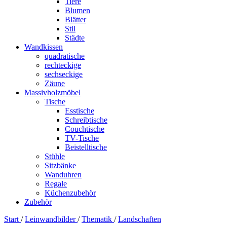
Tiere
Blumen
Blätter
Stil
Städte
Wandkissen
quadratische
rechteckige
sechseckige
Zäune
Massivholzmöbel
Tische
Esstische
Schreibtische
Couchtische
TV-Tische
Beistelltische
Stühle
Sitzbänke
Wanduhren
Regale
Küchenzubehör
Zubehör
Start
/
Leinwandbilder
/
Thematik
/
Landschaften