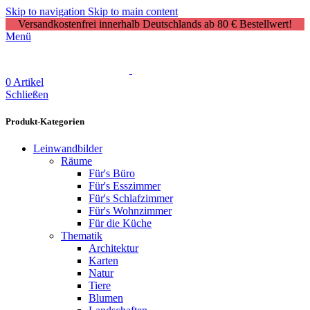
Skip to navigation
Skip to main content
Versandkostenfrei innerhalb Deutschlands ab 80 € Bestellwert!
Menü
0
Artikel
Schließen
Produkt-Kategorien
Leinwandbilder
Räume
Für's Büro
Für's Esszimmer
Für's Schlafzimmer
Für's Wohnzimmer
Für die Küche
Thematik
Architektur
Karten
Natur
Tiere
Blumen