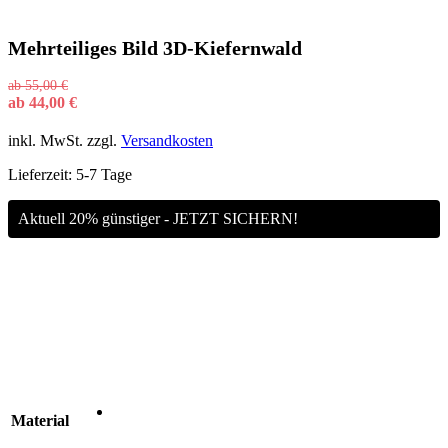
Mehrteiliges Bild 3D-Kiefernwald
ab
55,00
€
ab
44,00
€
inkl. MwSt.
zzgl.
Versandkosten
Lieferzeit:
5-7 Tage
Aktuell 20% günstiger - JETZT SICHERN!
Material