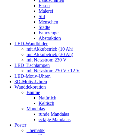
Landschaften
Essen
Malerei
Stil
Menschen
Städte
Fahrzeuge
Abstraktion
LED-Wandbilder
mit Akkubetrieb (10 Ah)
mit Akkubetrieb (30 Ah)
mit Netzstrom 230 V
LED-Tischlampen
mit Netzstrom 230 V / 12 V
LED-Motiv-Uhren
3D-Motiv-Uhren
Wanddekoration
Bäume
Natürlich
Keltisch
Mandalas
runde Mandalas
eckige Mandalas
Poster
Thematik