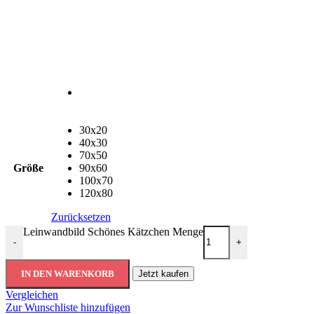
30x20
40x30
70x50
Größe
90x60
100x70
120x80
Zurücksetzen
Leinwandbild Schönes Kätzchen Menge
-
+
IN DEN WARENKORB
Jetzt kaufen
Vergleichen
Zur Wunschliste hinzufügen