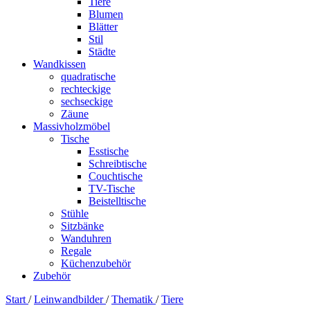
Tiere
Blumen
Blätter
Stil
Städte
Wandkissen
quadratische
rechteckige
sechseckige
Zäune
Massivholzmöbel
Tische
Esstische
Schreibtische
Couchtische
TV-Tische
Beistelltische
Stühle
Sitzbänke
Wanduhren
Regale
Küchenzubehör
Zubehör
Start
/
Leinwandbilder
/
Thematik
/
Tiere