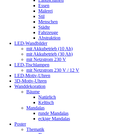
Landschaften
Essen
Malerei
Stil
Menschen
Städte
Fahrzeuge
Abstraktion
LED-Wandbilder
mit Akkubetrieb (10 Ah)
mit Akkubetrieb (30 Ah)
mit Netzstrom 230 V
LED-Tischlampen
mit Netzstrom 230 V / 12 V
LED-Motiv-Uhren
3D-Motiv-Uhren
Wanddekoration
Bäume
Natürlich
Keltisch
Mandalas
runde Mandalas
eckige Mandalas
Poster
Thematik