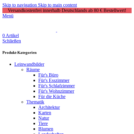
Skip to navigation
Skip to main content
Versandkostenfrei innerhalb Deutschlands ab 80 € Bestellwert!
Menü
0
Artikel
Schließen
Produkt-Kategorien
Leinwandbilder
Räume
Für's Büro
Für's Esszimmer
Für's Schlafzimmer
Für's Wohnzimmer
Für die Küche
Thematik
Architektur
Karten
Natur
Tiere
Blumen