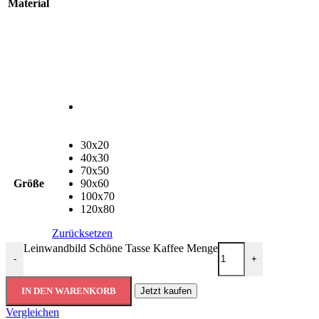
Material
30x20
40x30
70x50
Größe
90x60
100x70
120x80
Zurücksetzen
Leinwandbild Schöne Tasse Kaffee Menge
-
+
IN DEN WARENKORB
Jetzt kaufen
Vergleichen