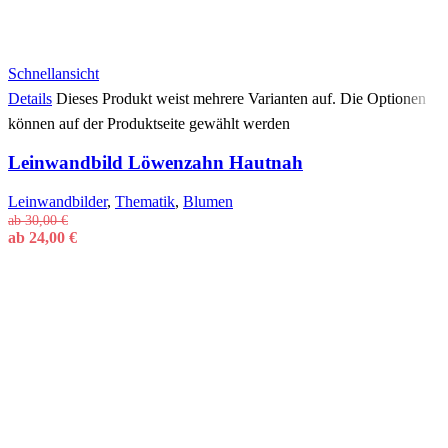
Schnellansicht
Details
Dieses Produkt weist mehrere Varianten auf. Die Optionen
können auf der Produktseite gewählt werden
Leinwandbild Löwenzahn Hautnah
Leinwandbilder
,
Thematik
,
Blumen
ab
30,00
€
ab
24,00
€