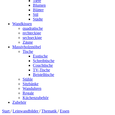
Tiere
Blumen
Blätter
Stil
Städte
Wandkissen
quadratische
rechteckige
sechseckige
Zäune
Massivholzmöbel
Tische
Esstische
Schreibtische
Couchtische
TV-Tische
Beistelltische
Stühle
Sitzbänke
Wanduhren
Regale
Küchenzubehör
Zubehör
Start
/
Leinwandbilder
/
Thematik
/
Essen