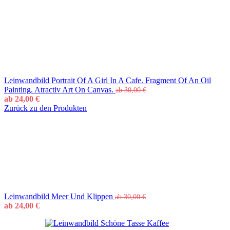
Leinwandbild Portrait Of A Girl In A Cafe. Fragment Of An Oil
Painting. Atractiv Art On Canvas.
ab
30,00
€
ab
24,00
€
Zurück zu den Produkten
Leinwandbild Meer Und Klippen
ab
30,00
€
ab
24,00
€