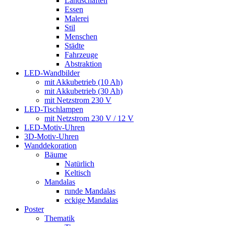
Landschaften
Essen
Malerei
Stil
Menschen
Städte
Fahrzeuge
Abstraktion
LED-Wandbilder
mit Akkubetrieb (10 Ah)
mit Akkubetrieb (30 Ah)
mit Netzstrom 230 V
LED-Tischlampen
mit Netzstrom 230 V / 12 V
LED-Motiv-Uhren
3D-Motiv-Uhren
Wanddekoration
Bäume
Natürlich
Keltisch
Mandalas
runde Mandalas
eckige Mandalas
Poster
Thematik