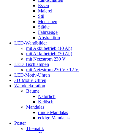
Landschaften
Essen
Malerei
Stil
Menschen
Städte
Fahrzeuge
Abstraktion
LED-Wandbilder
mit Akkubetrieb (10 Ah)
mit Akkubetrieb (30 Ah)
mit Netzstrom 230 V
LED-Tischlampen
mit Netzstrom 230 V / 12 V
LED-Motiv-Uhren
3D-Motiv-Uhren
Wanddekoration
Bäume
Natürlich
Keltisch
Mandalas
runde Mandalas
eckige Mandalas
Poster
Thematik