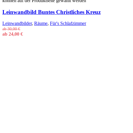
können auf der Produktseite gewählt werden
Leinwandbild Buntes Christliches Kreuz
Leinwandbilder
,
Räume
,
Für's Schlafzimmer
ab
30,00
€
ab
24,00
€