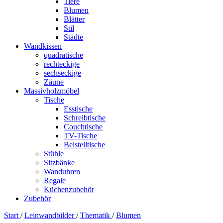
Tiere
Blumen
Blätter
Stil
Städte
Wandkissen
quadratische
rechteckige
sechseckige
Zäune
Massivholzmöbel
Tische
Esstische
Schreibtische
Couchtische
TV-Tische
Beistelltische
Stühle
Sitzbänke
Wanduhren
Regale
Küchenzubehör
Zubehör
Start
/
Leinwandbilder
/
Thematik
/
Blumen