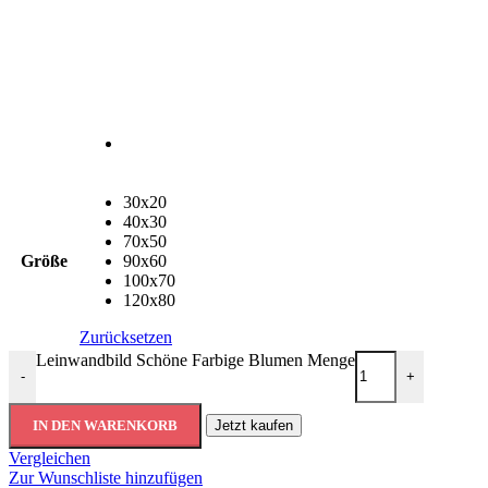
30x20
40x30
70x50
Größe
90x60
100x70
120x80
Zurücksetzen
Leinwandbild Schöne Farbige Blumen Menge
-
+
IN DEN WARENKORB
Jetzt kaufen
Vergleichen
Zur Wunschliste hinzufügen