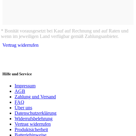
* Bonität vorausgesetzt bei Kauf auf Rechnung und auf Raten und
wenn im jeweiligen Land verfügbar gemäß Zahlungsanbieter.
Vertrag widerrufen
Hilfe und Service
Impressum
AGB
Zahlung und Versand
FAQ
Über uns
Datenschutzerklärung
Widerrufsbelehrung
Vertrag widerrufen
Produktsicherheit
Batteriehinweise