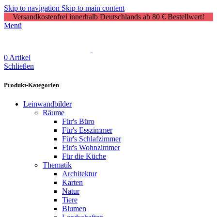
Skip to navigation
Skip to main content
Versandkostenfrei innerhalb Deutschlands ab 80 € Bestellwert!
Menü
0
Artikel
Schließen
Produkt-Kategorien
Leinwandbilder
Räume
Für's Büro
Für's Esszimmer
Für's Schlafzimmer
Für's Wohnzimmer
Für die Küche
Thematik
Architektur
Karten
Natur
Tiere
Blumen