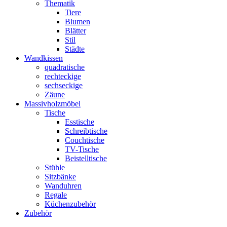
Thematik
Tiere
Blumen
Blätter
Stil
Städte
Wandkissen
quadratische
rechteckige
sechseckige
Zäune
Massivholzmöbel
Tische
Esstische
Schreibtische
Couchtische
TV-Tische
Beistelltische
Stühle
Sitzbänke
Wanduhren
Regale
Küchenzubehör
Zubehör