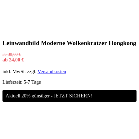
Leinwandbild Moderne Wolkenkratzer Hongkong
ab
30,00
€
ab
24,00
€
inkl. MwSt.
zzgl.
Versandkosten
Lieferzeit:
5-7 Tage
Aktuell 20% günstiger - JETZT SICHERN!