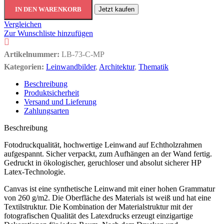
IN DEN WARENKORB
Jetzt kaufen
Vergleichen
Zur Wunschliste hinzufügen
Artikelnummer:
LB-73-C-MP
Kategorien:
Leinwandbilder
,
Architektur
,
Thematik
Beschreibung
Produktsicherheit
Versand und Lieferung
Zahlungsarten
Beschreibung
Fotodruckqualität, hochwertige Leinwand auf Echtholzrahmen
aufgespannt. Sicher verpackt, zum Aufhängen an der Wand fertig.
Gedruckt in ökologischer, geruchloser und absolut sicherer HP
Latex-Technologie.
Canvas ist eine synthetische Leinwand mit einer hohen Grammatur
von 260 g/m2. Die Oberfläche des Materials ist weiß und hat eine
Textilstruktur. Die Kombination der Materialstruktur mit der
fotografischen Qualität des Latexdrucks erzeugt einzigartige