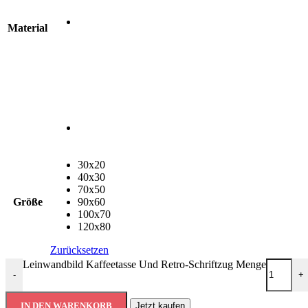
Material
30x20
40x30
70x50
Größe
90x60
100x70
120x80
Zurücksetzen
Leinwandbild Kaffeetasse Und Retro-Schriftzug Menge
-
+
IN DEN WARENKORB
Jetzt kaufen