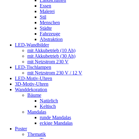
Landschaften
Essen
Malerei
Stil
Menschen
Städte
Fahrzeuge
Abstraktion
LED-Wandbilder
mit Akkubetrieb (10 Ah)
mit Akkubetrieb (30 Ah)
mit Netzstrom 230 V
LED-Tischlampen
mit Netzstrom 230 V / 12 V
LED-Motiv-Uhren
3D-Motiv-Uhren
Wanddekoration
Bäume
Natürlich
Keltisch
Mandalas
runde Mandalas
eckige Mandalas
Poster
Thematik