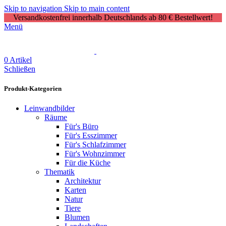
Skip to navigation
Skip to main content
Versandkostenfrei innerhalb Deutschlands ab 80 € Bestellwert!
Menü
0
Artikel
Schließen
Produkt-Kategorien
Leinwandbilder
Räume
Für's Büro
Für's Esszimmer
Für's Schlafzimmer
Für's Wohnzimmer
Für die Küche
Thematik
Architektur
Karten
Natur
Tiere
Blumen