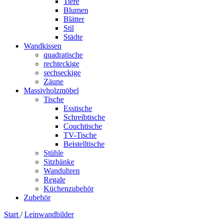
Tiere
Blumen
Blätter
Stil
Städte
Wandkissen
quadratische
rechteckige
sechseckige
Zäune
Massivholzmöbel
Tische
Esstische
Schreibtische
Couchtische
TV-Tische
Beistelltische
Stühle
Sitzbänke
Wanduhren
Regale
Küchenzubehör
Zubehör
Start
/
Leinwandbilder