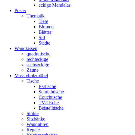
eckige Mandalas
Poster
Thematik
Tiere
Blumen
Blätter
Stil
Städte
Wandkissen
quadratische
rechteckige
sechseckige
Zäune
Massivholzmöbel
Tische
Esstische
Schreibtische
Couchtische
TV-Tische
Beistelltische
Stühle
Sitzbänke
Wanduhren
Regale