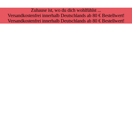
Zuhause ist, wo du dich wohlfühlst ...
Versandkostenfrei innerhalb Deutschlands ab 80 € Bestellwert!
Versandkostenfrei innerhalb Deutschlands ab 80 € Bestellwert!