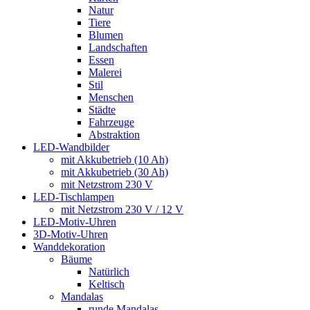
Natur
Tiere
Blumen
Landschaften
Essen
Malerei
Stil
Menschen
Städte
Fahrzeuge
Abstraktion
LED-Wandbilder
mit Akkubetrieb (10 Ah)
mit Akkubetrieb (30 Ah)
mit Netzstrom 230 V
LED-Tischlampen
mit Netzstrom 230 V / 12 V
LED-Motiv-Uhren
3D-Motiv-Uhren
Wanddekoration
Bäume
Natürlich
Keltisch
Mandalas
runde Mandalas