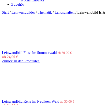
Küchenzubehör
Zubehör
Start
/
Leinwandbilder
/
Thematik
/
Landschaften
/
Leinwandbild Islä
Leinwandbild Fluss Im Sommerwald
ab
30,00
€
ab
24,00
€
Zurück zu den Produkten
Leinwandbild Rehe Im Nebligen Wald
ab
30,00
€