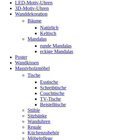
LED-Motiv-Uhren
3D-Motiv-Uhren
Wanddekoration
Bäume
Natürlich
Keltisch
Mandalas
runde Mandalas
eckige Mandalas
Poster
Wandkissen
Massivholzmöbel
Tische
Esstische
Schreibtische
Couchtische
TV-Tische
Beistelltische
Stühle
Sitzbänke
Wanduhren
Regale
Küchenzubehör
Möbelpflege