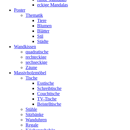
eckige Mandalas
Poster
Thematik
Tiere
Blumen
Blätter
Stil
Städte
Wandkissen
quadratische
rechteckige
sechseckige
Zäune
Massivholzmöbel
Tische
Esstische
Schreibtische
Couchtische
TV-Tische
Beistelltische
Stühle
Sitzbänke
Wanduhren
Regale