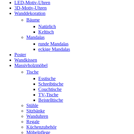
LED-Motiv-Uhren
3D-Motiv-Uhren
Wanddekoration
Bäume
Natürlich
Keltisch
Mandalas
runde Mandalas
eckige Mandalas
Poster
Wandkissen
Massivholzmöbel
Tische
Esstische
Schreibtische
Couchtische
TV-Tische
Beistelltische
Stühle
Sitzbänke
Wanduhren
Regale
Küchenzubehör
Möbelpflege