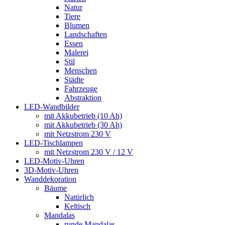
Natur
Tiere
Blumen
Landschaften
Essen
Malerei
Stil
Menschen
Städte
Fahrzeuge
Abstraktion
LED-Wandbilder
mit Akkubetrieb (10 Ah)
mit Akkubetrieb (30 Ah)
mit Netzstrom 230 V
LED-Tischlampen
mit Netzstrom 230 V / 12 V
LED-Motiv-Uhren
3D-Motiv-Uhren
Wanddekoration
Bäume
Natürlich
Keltisch
Mandalas
runde Mandalas