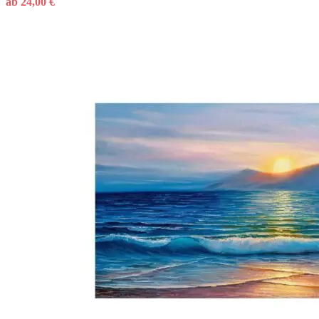
ab
24,00
€