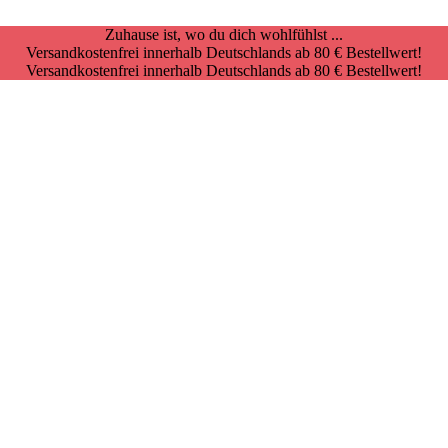
Zuhause ist, wo du dich wohlfühlst ...
Versandkostenfrei innerhalb Deutschlands ab 80 € Bestellwert!
Versandkostenfrei innerhalb Deutschlands ab 80 € Bestellwert!