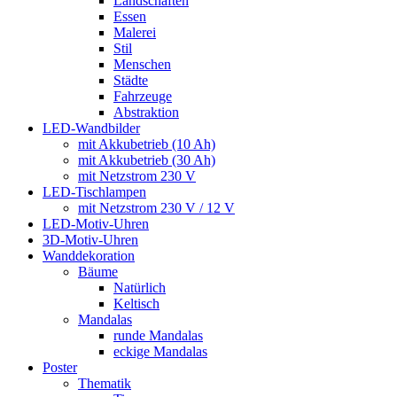
Landschaften
Essen
Malerei
Stil
Menschen
Städte
Fahrzeuge
Abstraktion
LED-Wandbilder
mit Akkubetrieb (10 Ah)
mit Akkubetrieb (30 Ah)
mit Netzstrom 230 V
LED-Tischlampen
mit Netzstrom 230 V / 12 V
LED-Motiv-Uhren
3D-Motiv-Uhren
Wanddekoration
Bäume
Natürlich
Keltisch
Mandalas
runde Mandalas
eckige Mandalas
Poster
Thematik