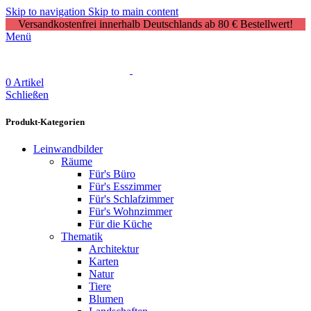
Skip to navigation
Skip to main content
Versandkostenfrei innerhalb Deutschlands ab 80 € Bestellwert!
Menü
0
Artikel
Schließen
Produkt-Kategorien
Leinwandbilder
Räume
Für's Büro
Für's Esszimmer
Für's Schlafzimmer
Für's Wohnzimmer
Für die Küche
Thematik
Architektur
Karten
Natur
Tiere
Blumen