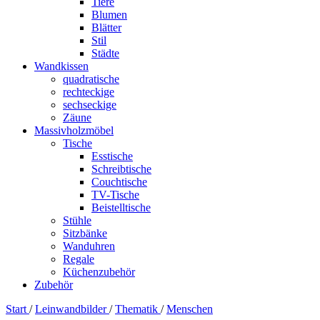
Tiere
Blumen
Blätter
Stil
Städte
Wandkissen
quadratische
rechteckige
sechseckige
Zäune
Massivholzmöbel
Tische
Esstische
Schreibtische
Couchtische
TV-Tische
Beistelltische
Stühle
Sitzbänke
Wanduhren
Regale
Küchenzubehör
Zubehör
Start
/
Leinwandbilder
/
Thematik
/
Menschen