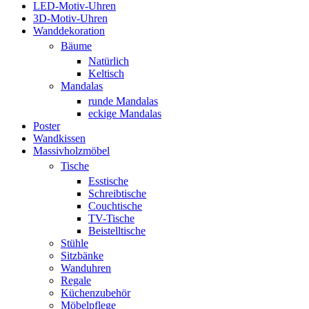
LED-Motiv-Uhren
3D-Motiv-Uhren
Wanddekoration
Bäume
Natürlich
Keltisch
Mandalas
runde Mandalas
eckige Mandalas
Poster
Wandkissen
Massivholzmöbel
Tische
Esstische
Schreibtische
Couchtische
TV-Tische
Beistelltische
Stühle
Sitzbänke
Wanduhren
Regale
Küchenzubehör
Möbelpflege