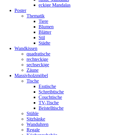
eckige Mandalas
Poster
Thematik
Tiere
Blumen
Blätter
Stil
Städte
Wandkissen
quadratische
rechteckige
sechseckige
Zäune
Massivholzmöbel
Tische
Esstische
Schreibtische
Couchtische
TV-Tische
Beistelltische
Stühle
Sitzbänke
Wanduhren
Regale