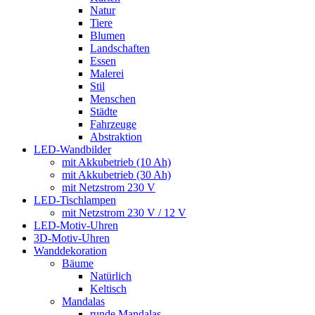
Natur
Tiere
Blumen
Landschaften
Essen
Malerei
Stil
Menschen
Städte
Fahrzeuge
Abstraktion
LED-Wandbilder
mit Akkubetrieb (10 Ah)
mit Akkubetrieb (30 Ah)
mit Netzstrom 230 V
LED-Tischlampen
mit Netzstrom 230 V / 12 V
LED-Motiv-Uhren
3D-Motiv-Uhren
Wanddekoration
Bäume
Natürlich
Keltisch
Mandalas
runde Mandalas