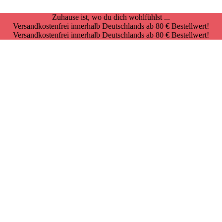
Zuhause ist, wo du dich wohlfühlst ...
Versandkostenfrei innerhalb Deutschlands ab 80 € Bestellwert!
Versandkostenfrei innerhalb Deutschlands ab 80 € Bestellwert!