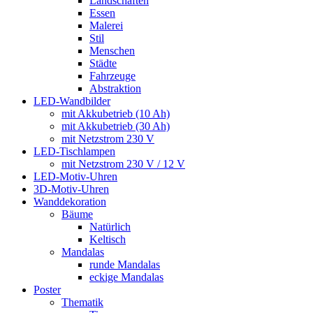
Landschaften
Essen
Malerei
Stil
Menschen
Städte
Fahrzeuge
Abstraktion
LED-Wandbilder
mit Akkubetrieb (10 Ah)
mit Akkubetrieb (30 Ah)
mit Netzstrom 230 V
LED-Tischlampen
mit Netzstrom 230 V / 12 V
LED-Motiv-Uhren
3D-Motiv-Uhren
Wanddekoration
Bäume
Natürlich
Keltisch
Mandalas
runde Mandalas
eckige Mandalas
Poster
Thematik