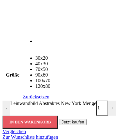
30x20
40x30
70x50
Größe
90x60
100x70
120x80
Zurücksetzen
Leinwandbild Abstraktes New York Menge
-
+
IN DEN WARENKORB
Jetzt kaufen
Vergleichen
Zur Wunschliste hinzufügen