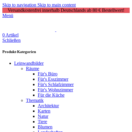
Skip to navigation
Skip to main content
Versandkostenfrei innerhalb Deutschlands ab 80 € Bestellwert!
Menü
0
Artikel
Schließen
Produkt-Kategorien
Leinwandbilder
Räume
Für's Büro
Für's Esszimmer
Für's Schlafzimmer
Für's Wohnzimmer
Für die Küche
Thematik
Architektur
Karten
Natur
Tiere
Blumen