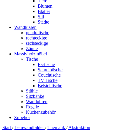
Tiere
Blumen
Blätter
Stil
Städte
Wandkissen
quadratische
rechteckige
sechseckige
Zäune
Massivholzmöbel
Tische
Esstische
Schreibtische
Couchtische
TV-Tische
Beistelltische
Stühle
Sitzbänke
Wanduhren
Regale
Küchenzubehör
Zubehör
Start
/
Leinwandbilder
/
Thematik
/
Abstraktion