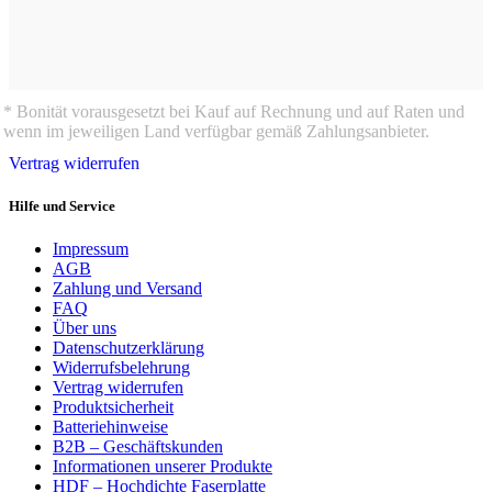
* Bonität vorausgesetzt bei Kauf auf Rechnung und auf Raten und
wenn im jeweiligen Land verfügbar gemäß Zahlungsanbieter.
Vertrag widerrufen
Hilfe und Service
Impressum
AGB
Zahlung und Versand
FAQ
Über uns
Datenschutzerklärung
Widerrufsbelehrung
Vertrag widerrufen
Produktsicherheit
Batteriehinweise
B2B – Geschäftskunden
Informationen unserer Produkte
HDF – Hochdichte Faserplatte