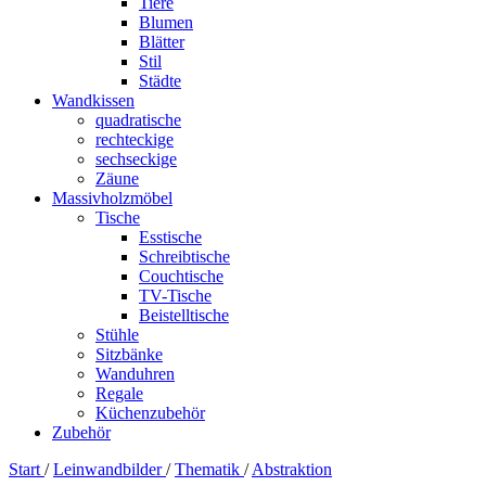
Tiere
Blumen
Blätter
Stil
Städte
Wandkissen
quadratische
rechteckige
sechseckige
Zäune
Massivholzmöbel
Tische
Esstische
Schreibtische
Couchtische
TV-Tische
Beistelltische
Stühle
Sitzbänke
Wanduhren
Regale
Küchenzubehör
Zubehör
Start
/
Leinwandbilder
/
Thematik
/
Abstraktion