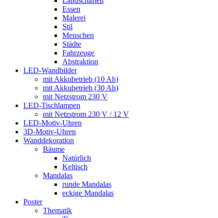
Landschaften
Essen
Malerei
Stil
Menschen
Städte
Fahrzeuge
Abstraktion
LED-Wandbilder
mit Akkubetrieb (10 Ah)
mit Akkubetrieb (30 Ah)
mit Netzstrom 230 V
LED-Tischlampen
mit Netzstrom 230 V / 12 V
LED-Motiv-Uhren
3D-Motiv-Uhren
Wanddekoration
Bäume
Natürlich
Keltisch
Mandalas
runde Mandalas
eckige Mandalas
Poster
Thematik