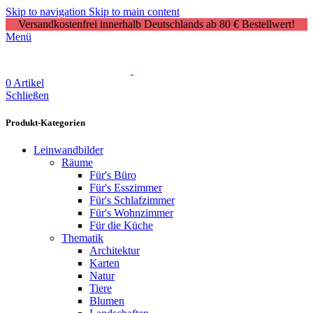
Skip to navigation
Skip to main content
Versandkostenfrei innerhalb Deutschlands ab 80 € Bestellwert!
Menü
0
Artikel
Schließen
Produkt-Kategorien
Leinwandbilder
Räume
Für's Büro
Für's Esszimmer
Für's Schlafzimmer
Für's Wohnzimmer
Für die Küche
Thematik
Architektur
Karten
Natur
Tiere
Blumen