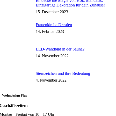
Entdecke die Magie von Holz-Mandalas:
Einzigartige Dekoration für dein Zuhause!
15. Dezember 2023
Frauenkirche Dresden
14. Februar 2023
LED-Wandbild in der Sauna?
14. November 2022
Sternzeichen und ihre Bedeutung
4. November 2022
Wohndesign Plus
Geschäftszeiten:
Montag - Freitag von 10 - 17 Uhr