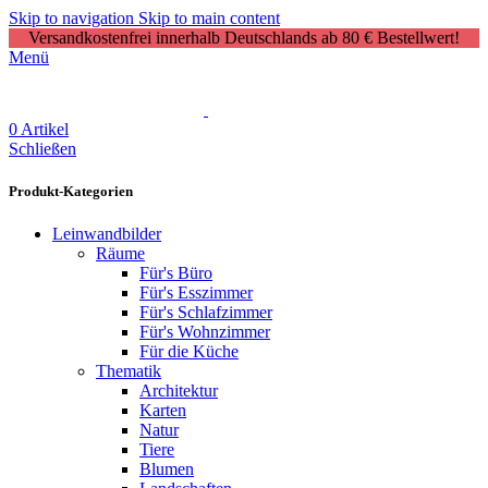
Skip to navigation
Skip to main content
Versandkostenfrei innerhalb Deutschlands ab 80 € Bestellwert!
Menü
0
Artikel
Schließen
Produkt-Kategorien
Leinwandbilder
Räume
Für's Büro
Für's Esszimmer
Für's Schlafzimmer
Für's Wohnzimmer
Für die Küche
Thematik
Architektur
Karten
Natur
Tiere
Blumen