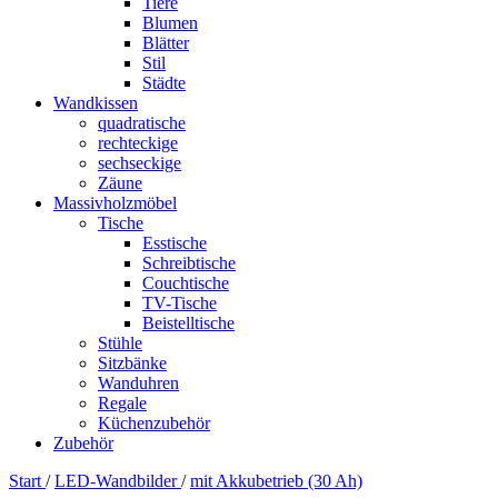
Tiere
Blumen
Blätter
Stil
Städte
Wandkissen
quadratische
rechteckige
sechseckige
Zäune
Massivholzmöbel
Tische
Esstische
Schreibtische
Couchtische
TV-Tische
Beistelltische
Stühle
Sitzbänke
Wanduhren
Regale
Küchenzubehör
Zubehör
Start
/
LED-Wandbilder
/
mit Akkubetrieb (30 Ah)