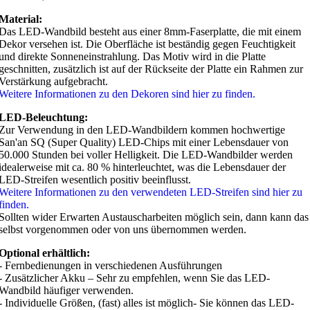
Material:
Das LED-Wandbild besteht aus einer 8mm-Faserplatte, die mit einem
Dekor versehen ist. Die Oberfläche ist beständig gegen Feuchtigkeit
und direkte Sonneneinstrahlung. Das Motiv wird in die Platte
geschnitten, zusätzlich ist auf der Rückseite der Platte ein Rahmen zur
Verstärkung aufgebracht.
Weitere Informationen zu den Dekoren sind hier zu finden.
LED-Beleuchtung:
Zur Verwendung in den LED-Wandbildern kommen hochwertige
San'an SQ (Super Quality) LED-Chips mit einer Lebensdauer von
50.000 Stunden bei voller Helligkeit. Die LED-Wandbilder werden
idealerweise mit ca. 80 % hinterleuchtet, was die Lebensdauer der
LED-Streifen wesentlich positiv beeinflusst.
Weitere Informationen zu den verwendeten LED-Streifen sind hier zu
finden.
Sollten wider Erwarten Austauscharbeiten möglich sein, dann kann das
selbst vorgenommen oder von uns übernommen werden.
Optional erhältlich:
- Fernbedienungen in verschiedenen Ausführungen
- Zusätzlicher Akku – Sehr zu empfehlen, wenn Sie das LED-
Wandbild häufiger verwenden.
- Individuelle Größen, (fast) alles ist möglich- Sie können das LED-