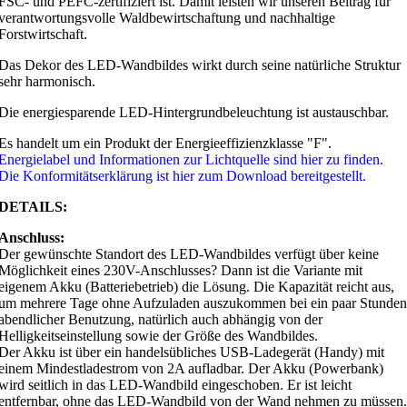
FSC- und PEFC-zertifiziert ist. Damit leisten wir unseren Beitrag für
verantwortungsvolle Waldbewirtschaftung und nachhaltige
Forstwirtschaft.
Das Dekor des LED-Wandbildes wirkt durch seine natürliche Struktur
sehr harmonisch.
Die energiesparende LED-Hintergrundbeleuchtung ist austauschbar.
Es handelt um ein Produkt der Energieeffizienzklasse "F".
Energielabel und Informationen zur Lichtquelle sind hier zu finden.
Die Konformitätserklärung ist hier zum Download bereitgestellt.
DETAILS:
Anschluss:
Der gewünschte Standort des LED-Wandbildes verfügt über keine
Möglichkeit eines 230V-Anschlusses? Dann ist die Variante mit
eigenem Akku (Batteriebetrieb) die Lösung. Die Kapazität reicht aus,
um mehrere Tage ohne Aufzuladen auszukommen bei ein paar Stunden
abendlicher Benutzung, natürlich auch abhängig von der
Helligkeitseinstellung sowie der Größe des Wandbildes.
Der Akku ist über ein handelsübliches USB-Ladegerät (Handy) mit
einem Mindestladestrom von 2A aufladbar. Der Akku (Powerbank)
wird seitlich in das LED-Wandbild eingeschoben. Er ist leicht
entfernbar, ohne das LED-Wandbild von der Wand nehmen zu müssen.