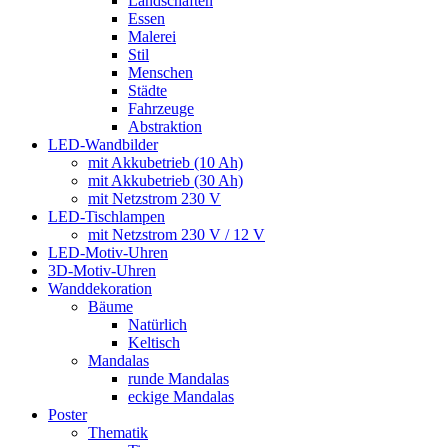
Landschaften
Essen
Malerei
Stil
Menschen
Städte
Fahrzeuge
Abstraktion
LED-Wandbilder
mit Akkubetrieb (10 Ah)
mit Akkubetrieb (30 Ah)
mit Netzstrom 230 V
LED-Tischlampen
mit Netzstrom 230 V / 12 V
LED-Motiv-Uhren
3D-Motiv-Uhren
Wanddekoration
Bäume
Natürlich
Keltisch
Mandalas
runde Mandalas
eckige Mandalas
Poster
Thematik