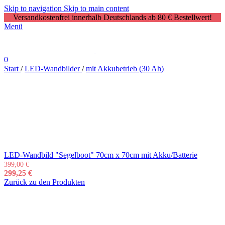
Skip to navigation
Skip to main content
Versandkostenfrei innerhalb Deutschlands ab 80 € Bestellwert!
Menü
0
Start
/
LED-Wandbilder
/
mit Akkubetrieb (30 Ah)
LED-Wandbild "Segelboot" 70cm x 70cm mit Akku/Batterie
399,00
€
299,25
€
Zurück zu den Produkten