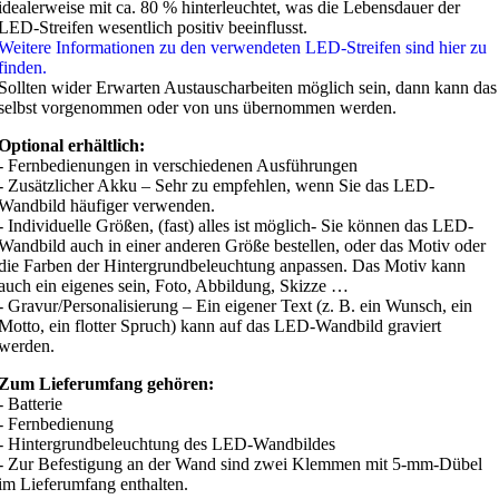
idealerweise mit ca. 80 % hinterleuchtet, was die Lebensdauer der
LED-Streifen wesentlich positiv beeinflusst.
Weitere Informationen zu den verwendeten LED-Streifen sind hier zu
finden.
Sollten wider Erwarten Austauscharbeiten möglich sein, dann kann das
selbst vorgenommen oder von uns übernommen werden.
Optional erhältlich:
- Fernbedienungen in verschiedenen Ausführungen
- Zusätzlicher Akku – Sehr zu empfehlen, wenn Sie das LED-
Wandbild häufiger verwenden.
- Individuelle Größen, (fast) alles ist möglich- Sie können das LED-
Wandbild auch in einer anderen Größe bestellen, oder das Motiv oder
die Farben der Hintergrundbeleuchtung anpassen. Das Motiv kann
auch ein eigenes sein, Foto, Abbildung, Skizze …
- Gravur/Personalisierung – Ein eigener Text (z. B. ein Wunsch, ein
Motto, ein flotter Spruch) kann auf das LED-Wandbild graviert
werden.
Zum Lieferumfang gehören:
- Batterie
- Fernbedienung
- Hintergrundbeleuchtung des LED-Wandbildes
- Zur Befestigung an der Wand sind zwei Klemmen mit 5-mm-Dübel
im Lieferumfang enthalten.