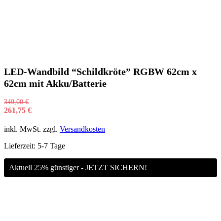
LED-Wandbild “Schildkröte” RGBW 62cm x
62cm mit Akku/Batterie
349,00
€
261,75
€
inkl. MwSt.
zzgl.
Versandkosten
Lieferzeit:
5-7 Tage
Aktuell 25% günstiger - JETZT SICHERN!