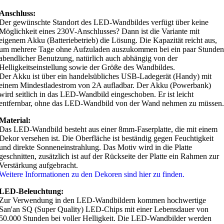
Anschluss:
Der gewünschte Standort des LED-Wandbildes verfügt über keine
Möglichkeit eines 230V-Anschlusses? Dann ist die Variante mit
eigenem Akku (Batteriebetrieb) die Lösung. Die Kapazität reicht aus,
um mehrere Tage ohne Aufzuladen auszukommen bei ein paar Stunden
abendlicher Benutzung, natürlich auch abhängig von der
Helligkeitseinstellung sowie der Größe des Wandbildes.
Der Akku ist über ein handelsübliches USB-Ladegerät (Handy) mit
einem Mindestladestrom von 2A aufladbar. Der Akku (Powerbank)
wird seitlich in das LED-Wandbild eingeschoben. Er ist leicht
entfernbar, ohne das LED-Wandbild von der Wand nehmen zu müssen.
Material:
Das LED-Wandbild besteht aus einer 8mm-Faserplatte, die mit einem
Dekor versehen ist. Die Oberfläche ist beständig gegen Feuchtigkeit
und direkte Sonneneinstrahlung. Das Motiv wird in die Platte
geschnitten, zusätzlich ist auf der Rückseite der Platte ein Rahmen zur
Verstärkung aufgebracht.
Weitere Informationen zu den Dekoren sind hier zu finden.
LED-Beleuchtung:
Zur Verwendung in den LED-Wandbildern kommen hochwertige
San'an SQ (Super Quality) LED-Chips mit einer Lebensdauer von
50.000 Stunden bei voller Helligkeit. Die LED-Wandbilder werden