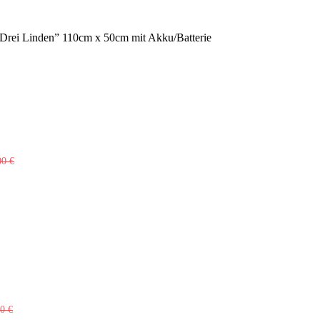
rei Linden” 110cm x 50cm mit Akku/Batterie
00
€
00
€