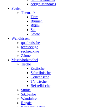
eckige Mandalas
Poster
Thematik
Tiere
Blumen
Blätter
Stil
Städte
Wandkissen
quadratische
rechteckige
sechseckige
Zäune
Massivholzmöbel
Tische
Esstische
Schreibtische
Couchtische
TV-Tische
Beistelltische
Stühle
Sitzbänke
Wanduhren
Regale