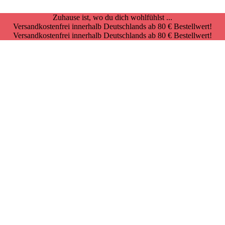
Zuhause ist, wo du dich wohlfühlst ...
Versandkostenfrei innerhalb Deutschlands ab 80 € Bestellwert!
Versandkostenfrei innerhalb Deutschlands ab 80 € Bestellwert!