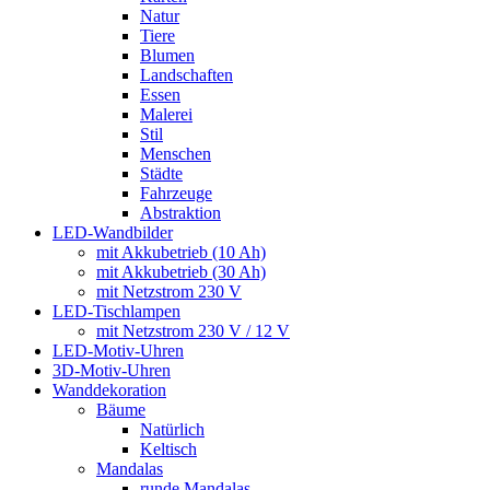
Natur
Tiere
Blumen
Landschaften
Essen
Malerei
Stil
Menschen
Städte
Fahrzeuge
Abstraktion
LED-Wandbilder
mit Akkubetrieb (10 Ah)
mit Akkubetrieb (30 Ah)
mit Netzstrom 230 V
LED-Tischlampen
mit Netzstrom 230 V / 12 V
LED-Motiv-Uhren
3D-Motiv-Uhren
Wanddekoration
Bäume
Natürlich
Keltisch
Mandalas
runde Mandalas