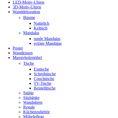
LED-Motiv-Uhren
3D-Motiv-Uhren
Wanddekoration
Bäume
Natürlich
Keltisch
Mandalas
runde Mandalas
eckige Mandalas
Poster
Wandkissen
Massivholzmöbel
Tische
Esstische
Schreibtische
Couchtische
TV-Tische
Beistelltische
Stühle
Sitzbänke
Wanduhren
Regale
Küchenzubehör
Möbelpflege