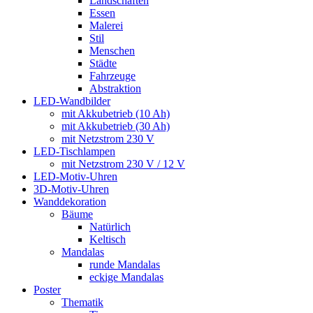
Landschaften
Essen
Malerei
Stil
Menschen
Städte
Fahrzeuge
Abstraktion
LED-Wandbilder
mit Akkubetrieb (10 Ah)
mit Akkubetrieb (30 Ah)
mit Netzstrom 230 V
LED-Tischlampen
mit Netzstrom 230 V / 12 V
LED-Motiv-Uhren
3D-Motiv-Uhren
Wanddekoration
Bäume
Natürlich
Keltisch
Mandalas
runde Mandalas
eckige Mandalas
Poster
Thematik