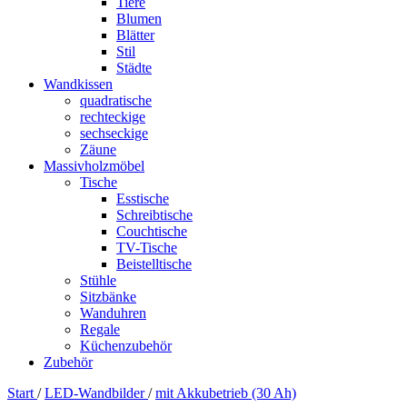
Tiere
Blumen
Blätter
Stil
Städte
Wandkissen
quadratische
rechteckige
sechseckige
Zäune
Massivholzmöbel
Tische
Esstische
Schreibtische
Couchtische
TV-Tische
Beistelltische
Stühle
Sitzbänke
Wanduhren
Regale
Küchenzubehör
Zubehör
Start
/
LED-Wandbilder
/
mit Akkubetrieb (30 Ah)