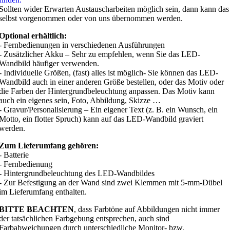
Sollten wider Erwarten Austauscharbeiten möglich sein, dann kann das
selbst vorgenommen oder von uns übernommen werden.
Optional erhältlich:
- Fernbedienungen in verschiedenen Ausführungen
- Zusätzlicher Akku – Sehr zu empfehlen, wenn Sie das LED-
Wandbild häufiger verwenden.
- Individuelle Größen, (fast) alles ist möglich- Sie können das LED-
Wandbild auch in einer anderen Größe bestellen, oder das Motiv oder
die Farben der Hintergrundbeleuchtung anpassen. Das Motiv kann
auch ein eigenes sein, Foto, Abbildung, Skizze …
- Gravur/Personalisierung – Ein eigener Text (z. B. ein Wunsch, ein
Motto, ein flotter Spruch) kann auf das LED-Wandbild graviert
werden.
Zum Lieferumfang gehören:
- Batterie
- Fernbedienung
- Hintergrundbeleuchtung des LED-Wandbildes
- Zur Befestigung an der Wand sind zwei Klemmen mit 5-mm-Dübel
im Lieferumfang enthalten.
BITTE BEACHTEN
, dass Farbtöne auf Abbildungen nicht immer
der tatsächlichen Farbgebung entsprechen, auch sind
Farbabweichungen durch unterschiedliche Monitor- bzw.