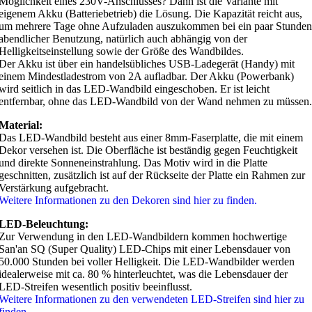
Möglichkeit eines 230V-Anschlusses? Dann ist die Variante mit
eigenem Akku (Batteriebetrieb) die Lösung. Die Kapazität reicht aus,
um mehrere Tage ohne Aufzuladen auszukommen bei ein paar Stunden
abendlicher Benutzung, natürlich auch abhängig von der
Helligkeitseinstellung sowie der Größe des Wandbildes.
Der Akku ist über ein handelsübliches USB-Ladegerät (Handy) mit
einem Mindestladestrom von 2A aufladbar. Der Akku (Powerbank)
wird seitlich in das LED-Wandbild eingeschoben. Er ist leicht
entfernbar, ohne das LED-Wandbild von der Wand nehmen zu müssen.
Material:
Das LED-Wandbild besteht aus einer 8mm-Faserplatte, die mit einem
Dekor versehen ist. Die Oberfläche ist beständig gegen Feuchtigkeit
und direkte Sonneneinstrahlung. Das Motiv wird in die Platte
geschnitten, zusätzlich ist auf der Rückseite der Platte ein Rahmen zur
Verstärkung aufgebracht.
Weitere Informationen zu den Dekoren sind hier zu finden.
LED-Beleuchtung:
Zur Verwendung in den LED-Wandbildern kommen hochwertige
San'an SQ (Super Quality) LED-Chips mit einer Lebensdauer von
50.000 Stunden bei voller Helligkeit. Die LED-Wandbilder werden
idealerweise mit ca. 80 % hinterleuchtet, was die Lebensdauer der
LED-Streifen wesentlich positiv beeinflusst.
Weitere Informationen zu den verwendeten LED-Streifen sind hier zu
finden.