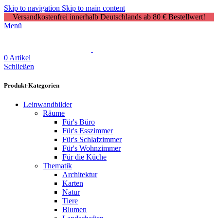
Skip to navigation
Skip to main content
Versandkostenfrei innerhalb Deutschlands ab 80 € Bestellwert!
Menü
0
Artikel
Schließen
Produkt-Kategorien
Leinwandbilder
Räume
Für's Büro
Für's Esszimmer
Für's Schlafzimmer
Für's Wohnzimmer
Für die Küche
Thematik
Architektur
Karten
Natur
Tiere
Blumen