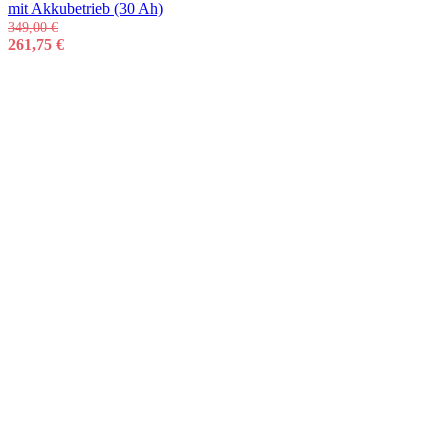
mit Akkubetrieb (30 Ah)
349,00
€
261,75
€