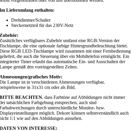
selbst vorgenommen oder von uns übernommen werden.
Im Lieferumfang enthalten:
Drehdimmer/Schalter
Steckernetzteil für das 230V-Netz
Zubehör:
Zusätzliches verfügbares Zubehör umfasst eine RGB-Version der
Tischlampe, die eine optionale farbige Hintergrundbeleuchtung bietet.
Diese RGB LED-Tischlampe wird zusammen mit einer Fernbedienung
geliefert, die auch die Steuerung über ein Mobiltelefon ermöglicht. Ein
integrierter Timer erlaubt das automatische Ein- und Ausschalten der
Lampe gemäß den voreingestellten Zeiten.
Abmessungen/grafisches Motiv:
Die Lampe ist in verschiedenen Abmessungen verfügbar,
beispielsweise in 31x31 cm oder als Bild.
BITTE BEACHTEN
, dass Farbtöne auf Abbildungen nicht immer
der tatsächlichen Farbgebung entsprechen, auch sind
Farbabweichungen durch unterschiedliche Monitor- bzw.
Displayeinstellungen möglich. Dekore können selbstverständlich auch
nicht 1:1 wie auf den Abbildungen aussehen.
DATEN VON INTERESSE: