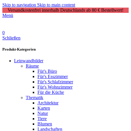
Skip to navigation
Skip to main content
Versandkostenfrei innerhalb Deutschlands ab 80 € Bestellwert!
Menü
0
Schließen
Produkt-Kategorien
Leinwandbilder
Räume
Für's Büro
Für's Esszimmer
Für's Schlafzimmer
Für's Wohnzimmer
Für die Küche
Thematik
Architektur
Karten
Natur
Tiere
Blumen
Landschaften