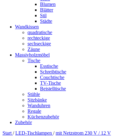
Blumen
Blätter
Stil
Städte
Wandkissen
quadratische
rechteckige
sechseckige
Zäune
Massivholzmöbel
Tische
Esstische
Schreibtische
Couchtische
TV-Tische
Beistelltische
Stühle
Sitzbänke
Wanduhren
Regale
Küchenzubehör
Zubehör
Start
/
LED-Tischlampen
/
mit Netzstrom 230 V / 12 V