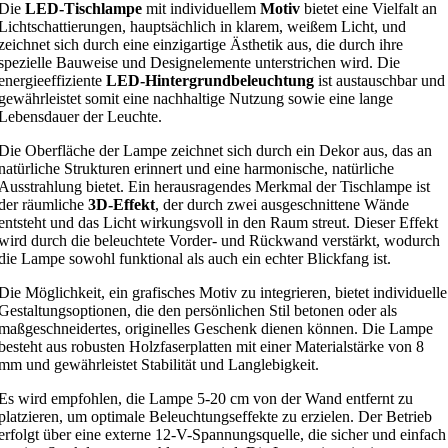
Die
LED-Tischlampe
mit individuellem
Motiv
bietet eine Vielfalt an
Lichtschattierungen, hauptsächlich in klarem, weißem Licht, und
zeichnet sich durch eine einzigartige Ästhetik aus, die durch ihre
spezielle Bauweise und Designelemente unterstrichen wird. Die
energieeffiziente
LED-Hintergrundbeleuchtung
ist austauschbar und
gewährleistet somit eine nachhaltige Nutzung sowie eine lange
Lebensdauer der Leuchte.
Die Oberfläche der Lampe zeichnet sich durch ein Dekor aus, das an
natürliche Strukturen erinnert und eine harmonische, natürliche
Ausstrahlung bietet. Ein herausragendes Merkmal der Tischlampe ist
der räumliche
3D-Effekt
, der durch zwei ausgeschnittene Wände
entsteht und das Licht wirkungsvoll in den Raum streut. Dieser Effekt
wird durch die beleuchtete Vorder- und Rückwand verstärkt, wodurch
die Lampe sowohl funktional als auch ein echter Blickfang ist.
Die Möglichkeit, ein grafisches Motiv zu integrieren, bietet individuelle
Gestaltungsoptionen, die den persönlichen Stil betonen oder als
maßgeschneidertes, originelles Geschenk dienen können. Die Lampe
besteht aus robusten Holzfaserplatten mit einer Materialstärke von 8
mm und gewährleistet Stabilität und Langlebigkeit.
Es wird empfohlen, die Lampe 5-20 cm von der Wand entfernt zu
platzieren, um optimale Beleuchtungseffekte zu erzielen. Der Betrieb
erfolgt über eine externe 12-V-Spannungsquelle, die sicher und einfach