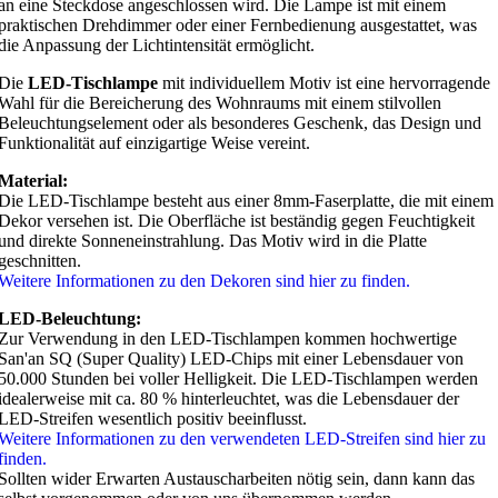
an eine Steckdose angeschlossen wird. Die Lampe ist mit einem
praktischen Drehdimmer oder einer Fernbedienung ausgestattet, was
die Anpassung der Lichtintensität ermöglicht.
Die
LED-Tischlampe
mit individuellem Motiv ist eine hervorragende
Wahl für die Bereicherung des Wohnraums mit einem stilvollen
Beleuchtungselement oder als besonderes Geschenk, das Design und
Funktionalität auf einzigartige Weise vereint.
Material:
Die LED-Tischlampe besteht aus einer 8mm-Faserplatte, die mit einem
Dekor versehen ist. Die Oberfläche ist beständig gegen Feuchtigkeit
und direkte Sonneneinstrahlung. Das Motiv wird in die Platte
geschnitten.
Weitere Informationen zu den Dekoren sind hier zu finden.
LED-Beleuchtung:
Zur Verwendung in den LED-Tischlampen kommen hochwertige
San'an SQ (Super Quality) LED-Chips mit einer Lebensdauer von
50.000 Stunden bei voller Helligkeit. Die LED-Tischlampen werden
idealerweise mit ca. 80 % hinterleuchtet, was die Lebensdauer der
LED-Streifen wesentlich positiv beeinflusst.
Weitere Informationen zu den verwendeten LED-Streifen sind hier zu
finden.
Sollten wider Erwarten Austauscharbeiten nötig sein, dann kann das