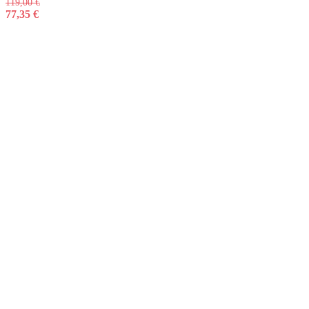
119,00
€
77,35
€