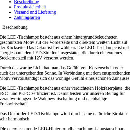
Beschreibung
Produktsicherheit
Versand und Lieferung
Zahlungsarten
Beschreibung
Die LED-Tischlampe besteht aus einem hintergrundbeleuchteten
geschnitzten Motiv auf der Vorderseite und direktem weißen Licht auf
der Rückseite. Das Dekor ist frei wählbar. Die LED-Tischlampe ist mit
energiesparenden LED-Streifen ausgestattet, die durch ein externes
Steckernetzteil mit 12V versorgt werden.
Durch das warme Licht hat man das Gefühl von Kerzenschein oder
auch der untergehenden Sonne. In Verbindung mit dem entsprechende
Motiv vervollständigt sich das wohlige Gefühl eines schönen Zuhauses
Die LED-Tischlampe besteht aus einer verdichteten Holzfaserplatte, di
FSC- und PEFC-zertifiziert ist. Damit leisten wir unseren Beitrag für
verantwortungsvolle Waldbewirtschaftung und nachhaltige
Forstwirtschaft.
Das Dekor der LED-Tischlampe wirkt durch seine natürliche Struktur
sehr harmonisch.
Die energiesparende LED-Hintergrundbeleuchtung ist austauschbar.