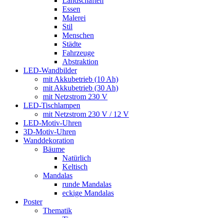
Landschaften
Essen
Malerei
Stil
Menschen
Städte
Fahrzeuge
Abstraktion
LED-Wandbilder
mit Akkubetrieb (10 Ah)
mit Akkubetrieb (30 Ah)
mit Netzstrom 230 V
LED-Tischlampen
mit Netzstrom 230 V / 12 V
LED-Motiv-Uhren
3D-Motiv-Uhren
Wanddekoration
Bäume
Natürlich
Keltisch
Mandalas
runde Mandalas
eckige Mandalas
Poster
Thematik