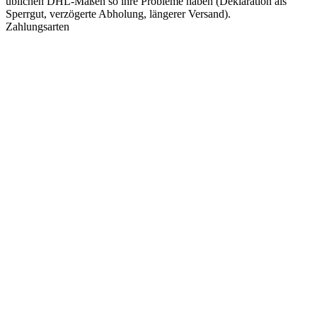
üblichen DHL-Maßen so ihre Probleme haben (Deklaration als
Sperrgut, verzögerte Abholung, längerer Versand).
Zahlungsarten