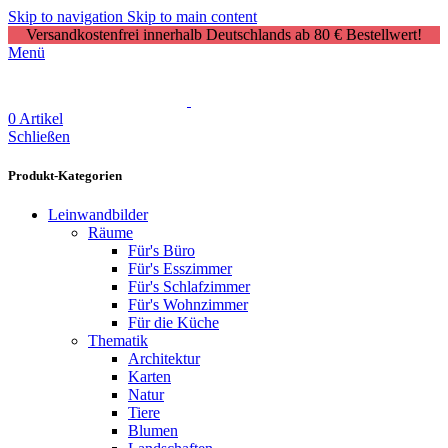
Skip to navigation
Skip to main content
Versandkostenfrei innerhalb Deutschlands ab 80 € Bestellwert!
Menü
0
Artikel
Schließen
Produkt-Kategorien
Leinwandbilder
Räume
Für's Büro
Für's Esszimmer
Für's Schlafzimmer
Für's Wohnzimmer
Für die Küche
Thematik
Architektur
Karten
Natur
Tiere
Blumen