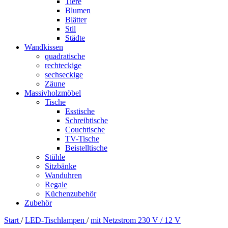
Tiere
Blumen
Blätter
Stil
Städte
Wandkissen
quadratische
rechteckige
sechseckige
Zäune
Massivholzmöbel
Tische
Esstische
Schreibtische
Couchtische
TV-Tische
Beistelltische
Stühle
Sitzbänke
Wanduhren
Regale
Küchenzubehör
Zubehör
Start
/
LED-Tischlampen
/
mit Netzstrom 230 V / 12 V