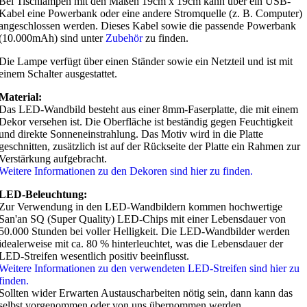
Bei Tischlampen mit den Maßen 19cm x 19cm kann über ein USB-
Kabel eine Powerbank oder eine andere Stromquelle (z. B. Computer)
angeschlossen werden. Dieses Kabel sowie die passende Powerbank
(10.000mAh) sind unter
Zubehör
zu finden.
Die Lampe verfügt über einen Ständer sowie ein Netzteil und ist mit
einem Schalter ausgestattet.
Material:
Das LED-Wandbild besteht aus einer 8mm-Faserplatte, die mit einem
Dekor versehen ist. Die Oberfläche ist beständig gegen Feuchtigkeit
und direkte Sonneneinstrahlung. Das Motiv wird in die Platte
geschnitten, zusätzlich ist auf der Rückseite der Platte ein Rahmen zur
Verstärkung aufgebracht.
Weitere Informationen zu den Dekoren sind hier zu finden.
LED-Beleuchtung:
Zur Verwendung in den LED-Wandbildern kommen hochwertige
San'an SQ (Super Quality) LED-Chips mit einer Lebensdauer von
50.000 Stunden bei voller Helligkeit. Die LED-Wandbilder werden
idealerweise mit ca. 80 % hinterleuchtet, was die Lebensdauer der
LED-Streifen wesentlich positiv beeinflusst.
Weitere Informationen zu den verwendeten LED-Streifen sind hier zu
finden.
Sollten wider Erwarten Austauscharbeiten nötig sein, dann kann das
selbst vorgenommen oder von uns übernommen werden.