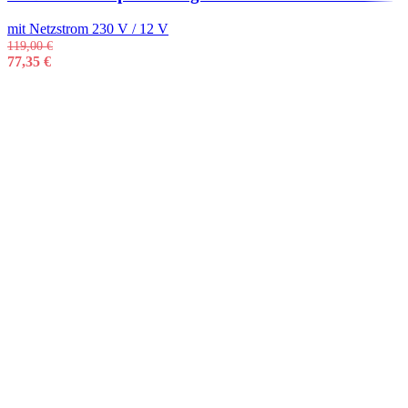
mit Netzstrom 230 V / 12 V
119,00
€
77,35
€