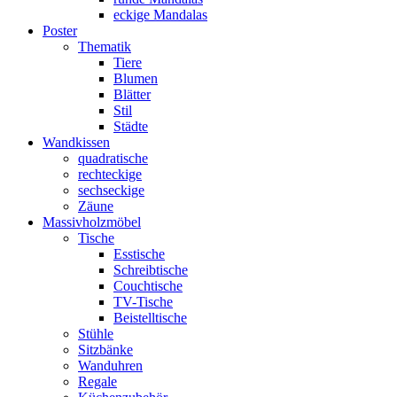
eckige Mandalas
Poster
Thematik
Tiere
Blumen
Blätter
Stil
Städte
Wandkissen
quadratische
rechteckige
sechseckige
Zäune
Massivholzmöbel
Tische
Esstische
Schreibtische
Couchtische
TV-Tische
Beistelltische
Stühle
Sitzbänke
Wanduhren
Regale