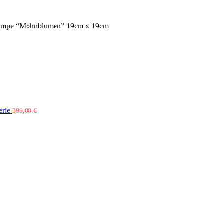
ampe “Mohnblumen” 19cm x 19cm
erie
399,00
€