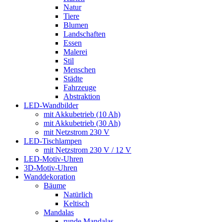
Natur
Tiere
Blumen
Landschaften
Essen
Malerei
Stil
Menschen
Städte
Fahrzeuge
Abstraktion
LED-Wandbilder
mit Akkubetrieb (10 Ah)
mit Akkubetrieb (30 Ah)
mit Netzstrom 230 V
LED-Tischlampen
mit Netzstrom 230 V / 12 V
LED-Motiv-Uhren
3D-Motiv-Uhren
Wanddekoration
Bäume
Natürlich
Keltisch
Mandalas
runde Mandalas