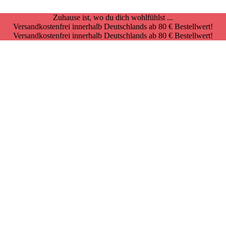
Zuhause ist, wo du dich wohlfühlst ...
Versandkostenfrei innerhalb Deutschlands ab 80 € Bestellwert!
Versandkostenfrei innerhalb Deutschlands ab 80 € Bestellwert!