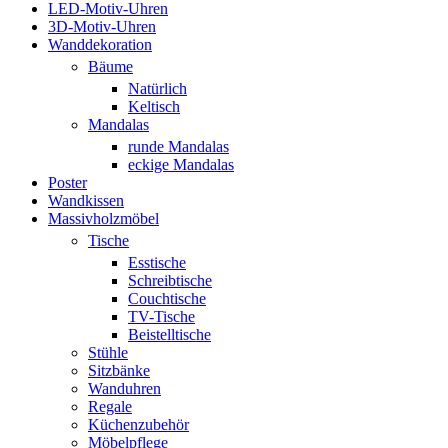
LED-Motiv-Uhren
3D-Motiv-Uhren
Wanddekoration
Bäume
Natürlich
Keltisch
Mandalas
runde Mandalas
eckige Mandalas
Poster
Wandkissen
Massivholzmöbel
Tische
Esstische
Schreibtische
Couchtische
TV-Tische
Beistelltische
Stühle
Sitzbänke
Wanduhren
Regale
Küchenzubehör
Möbelpflege