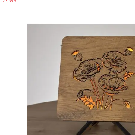
77,35
€