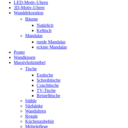
LED-Motiv-Uhren
3D-Motiv-Uhren
Wanddekoration
Bäume
Natürlich
Keltisch
Mandalas
runde Mandalas
eckige Mandalas
Poster
Wandkissen
Massivholzmöbel
Tische
Esstische
Schreibtische
Couchtische
TV-Tische
Beistelltische
Stühle
Sitzbänke
Wanduhren
Regale
Küchenzubehör
Möbelpflege