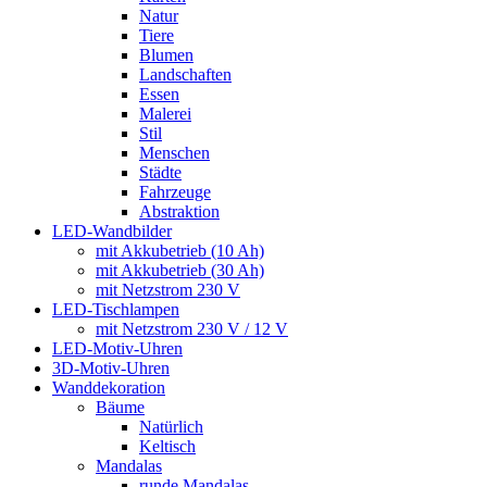
Natur
Tiere
Blumen
Landschaften
Essen
Malerei
Stil
Menschen
Städte
Fahrzeuge
Abstraktion
LED-Wandbilder
mit Akkubetrieb (10 Ah)
mit Akkubetrieb (30 Ah)
mit Netzstrom 230 V
LED-Tischlampen
mit Netzstrom 230 V / 12 V
LED-Motiv-Uhren
3D-Motiv-Uhren
Wanddekoration
Bäume
Natürlich
Keltisch
Mandalas
runde Mandalas