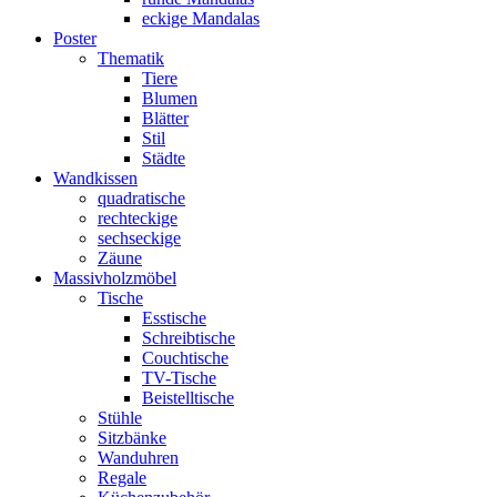
eckige Mandalas
Poster
Thematik
Tiere
Blumen
Blätter
Stil
Städte
Wandkissen
quadratische
rechteckige
sechseckige
Zäune
Massivholzmöbel
Tische
Esstische
Schreibtische
Couchtische
TV-Tische
Beistelltische
Stühle
Sitzbänke
Wanduhren
Regale