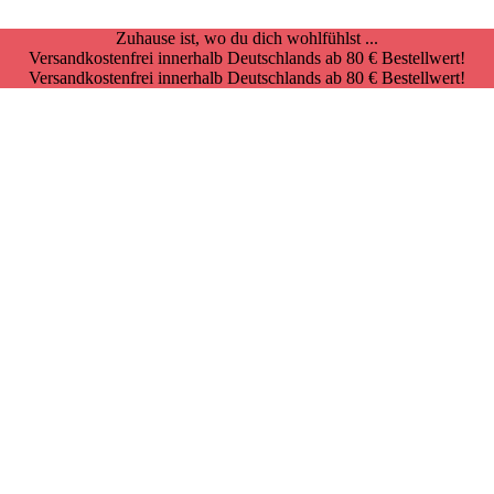
Zuhause ist, wo du dich wohlfühlst ...
Versandkostenfrei innerhalb Deutschlands ab 80 € Bestellwert!
Versandkostenfrei innerhalb Deutschlands ab 80 € Bestellwert!