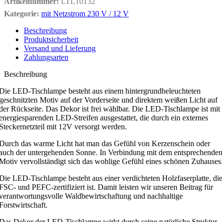
Artikelnummer:
LTL10132
Kategorie:
mit Netzstrom 230 V / 12 V
Beschreibung
Produktsicherheit
Versand und Lieferung
Zahlungsarten
Beschreibung
Die LED-Tischlampe besteht aus einem hintergrundbeleuchteten
geschnitzten Motiv auf der Vorderseite und direktem weißen Licht auf
der Rückseite. Das Dekor ist frei wählbar. Die LED-Tischlampe ist mit
energiesparenden LED-Streifen ausgestattet, die durch ein externes
Steckernetzteil mit 12V versorgt werden.
Durch das warme Licht hat man das Gefühl von Kerzenschein oder
auch der untergehenden Sonne. In Verbindung mit dem entsprechende
Motiv vervollständigt sich das wohlige Gefühl eines schönen Zuhauses
Die LED-Tischlampe besteht aus einer verdichteten Holzfaserplatte, di
FSC- und PEFC-zertifiziert ist. Damit leisten wir unseren Beitrag für
verantwortungsvolle Waldbewirtschaftung und nachhaltige
Forstwirtschaft.
Das Dekor der LED-Tischlampe wirkt durch seine natürliche Struktur