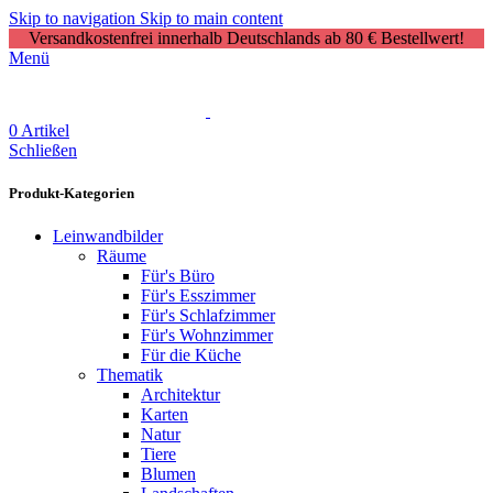
Skip to navigation
Skip to main content
Versandkostenfrei innerhalb Deutschlands ab 80 € Bestellwert!
Menü
0
Artikel
Schließen
Produkt-Kategorien
Leinwandbilder
Räume
Für's Büro
Für's Esszimmer
Für's Schlafzimmer
Für's Wohnzimmer
Für die Küche
Thematik
Architektur
Karten
Natur
Tiere
Blumen