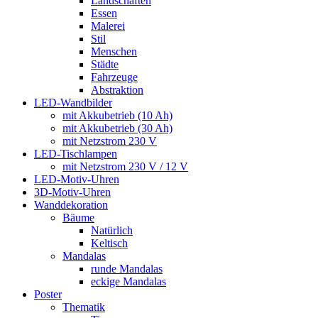
Landschaften
Essen
Malerei
Stil
Menschen
Städte
Fahrzeuge
Abstraktion
LED-Wandbilder
mit Akkubetrieb (10 Ah)
mit Akkubetrieb (30 Ah)
mit Netzstrom 230 V
LED-Tischlampen
mit Netzstrom 230 V / 12 V
LED-Motiv-Uhren
3D-Motiv-Uhren
Wanddekoration
Bäume
Natürlich
Keltisch
Mandalas
runde Mandalas
eckige Mandalas
Poster
Thematik