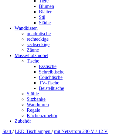
Tiere
Blumen
Blätter
Stil
Städte
Wandkissen
quadratische
rechteckige
sechseckige
Zäune
Massivholzmöbel
Tische
Esstische
Schreibtische
Couchtische
TV-Tische
Beistelltische
Stühle
Sitzbänke
Wanduhren
Regale
Küchenzubehör
Zubehör
Start
/
LED-Tischlampen
/
mit Netzstrom 230 V / 12 V