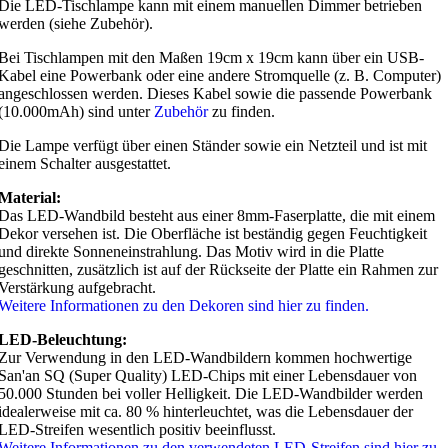
Die LED-Tischlampe kann mit einem manuellen Dimmer betrieben
werden (siehe Zubehör).
Bei Tischlampen mit den Maßen 19cm x 19cm kann über ein USB-
Kabel eine Powerbank oder eine andere Stromquelle (z. B. Computer)
angeschlossen werden. Dieses Kabel sowie die passende Powerbank
(10.000mAh) sind unter
Zubehör
zu finden.
Die Lampe verfügt über einen Ständer sowie ein Netzteil und ist mit
einem Schalter ausgestattet.
Material:
Das LED-Wandbild besteht aus einer 8mm-Faserplatte, die mit einem
Dekor versehen ist. Die Oberfläche ist beständig gegen Feuchtigkeit
und direkte Sonneneinstrahlung. Das Motiv wird in die Platte
geschnitten, zusätzlich ist auf der Rückseite der Platte ein Rahmen zur
Verstärkung aufgebracht.
Weitere Informationen zu den Dekoren sind hier zu finden.
LED-Beleuchtung:
Zur Verwendung in den LED-Wandbildern kommen hochwertige
San'an SQ (Super Quality) LED-Chips mit einer Lebensdauer von
50.000 Stunden bei voller Helligkeit. Die LED-Wandbilder werden
idealerweise mit ca. 80 % hinterleuchtet, was die Lebensdauer der
LED-Streifen wesentlich positiv beeinflusst.
Weitere Informationen zu den verwendeten LED-Streifen sind hier zu